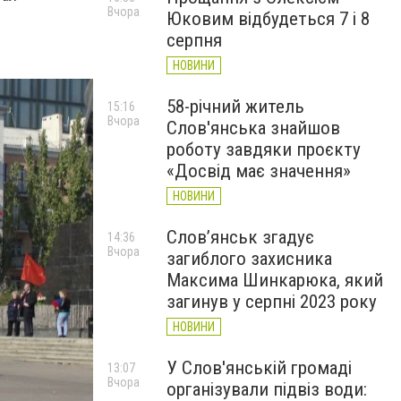
Вчора
Юковим відбудеться 7 і 8
серпня
НОВИНИ
58-річний житель
15:16
Вчора
Слов'янська знайшов
роботу завдяки проєкту
«Досвід має значення»
НОВИНИ
Слов’янськ згадує
14:36
Вчора
загиблого захисника
Максима Шинкарюка, який
загинув у серпні 2023 року
НОВИНИ
У Слов'янській громаді
13:07
Вчора
організували підвіз води: