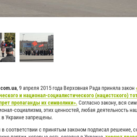
.com.ua
, 9 апреля 2015 года Верховная Рада приняла закон
еского и национал-социалистического (нацистского) то
прет пропаганды их символики».
Согласно закону, вся сим
ионал-социализма, этих ценностей, любая деятельность нац
 в Украине запрещены.
 в соответствии с принятым законом подписал решение, с
кие партии, которые есть сегодня в Украине,
теряют прав