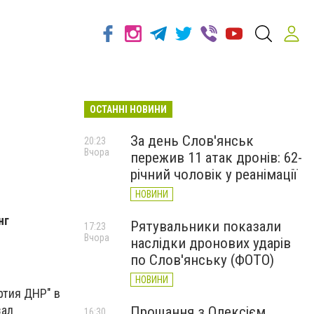
ОСТАННІ НОВИНИ
За день Слов'янськ
20:23
Вчора
пережив 11 атак дронів: 62-
річний чоловік у реанімації
НОВИНИ
нг
Рятувальники показали
17:23
Вчора
наслідки дронових ударів
по Слов'янську (ФОТО)
НОВИНИ
ртия ДНР" в
зал
Прощання з Олексієм
16:30