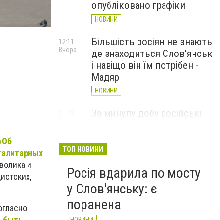
опубліковано графіки
НОВИНИ
коммун1
Більшість росіян не знають
12:11
Вчора
де знаходиться Слов’янськ
і навіщо він їм потрібен -
Мадяр
НОВИНИ
За минулу добу російські
11:09
Вчора
війська 13 разів атакували
Слов'янськ. Хроніка
«Об
великої війни: 6 серпня
ТОП НОВИНИ
талитарных
НОВИНИ
волика и
Росія вдарила по мосту
истских,
у Слов'янську: є
поранена
огласно
о быть
НОВИНИ