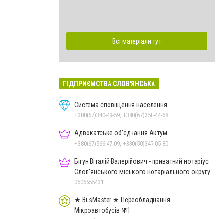
Всі матеріали тут
ПІДПРИЄМСТВА СЛОВ'ЯНСЬКА
Система сповіщення населення
+380(67)340-49-59, +380(67)350-44-68
Адвокатське об'єднання Актум
+380(67)566-47-09, +380(50)347-05-80
Бігун Віталій Валерійович - приватний нотаріус
Слов'янського міського нотаріального округу
Дон.обл.
0506555431
★ BusMaster ★ Переобладнання
Мікроавтобусів №1