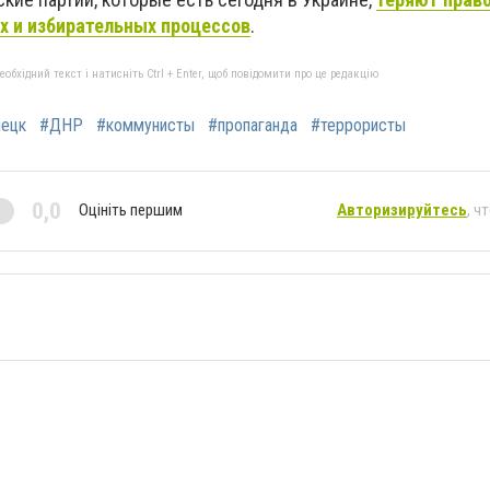
х и избирательных процессов
.
бхідний текст і натисніть Ctrl + Enter, щоб повідомити про це редакцію
ецк
#ДНР
#коммунисты
#пропаганда
#террористы
0,0
Оцініть першим
Авторизируйтесь
, ч