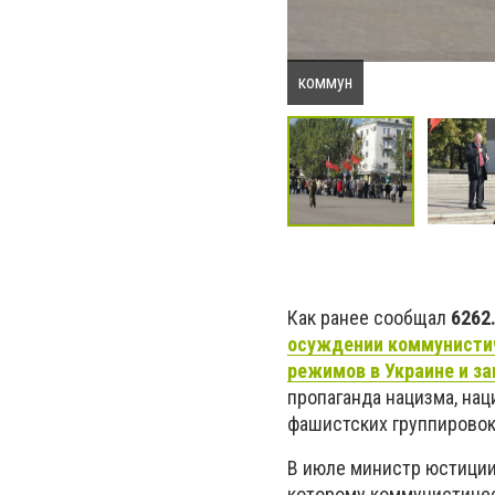
коммун
Как ранее сообщал
6262
осуждении коммунистич
режимов в Украине и за
пропаганда нацизма, нац
фашистских группировок
В июле министр юстиции
которому коммунистичес