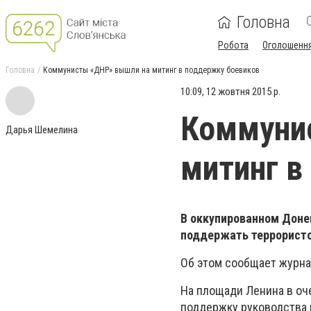
Головна
Робота
Оголошенн
Головна
Коммунисты «ДНР» вышли на митинг в поддержку боевиков
10:09, 12 жовтня 2015 р.
Коммуни
Дарья Шемелина
митинг в
В оккупированном Доне
поддержать террористо
Об этом сообщает журна
На площади Ленина в оч
поддержку руководства г