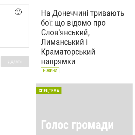
🙂
На Донеччині тривають
бої: що відомо про
Слов'янський,
Лиманський і
Краматорський
напрямки
Додати
НОВИНИ
СПЕЦТЕМА
Голос громади