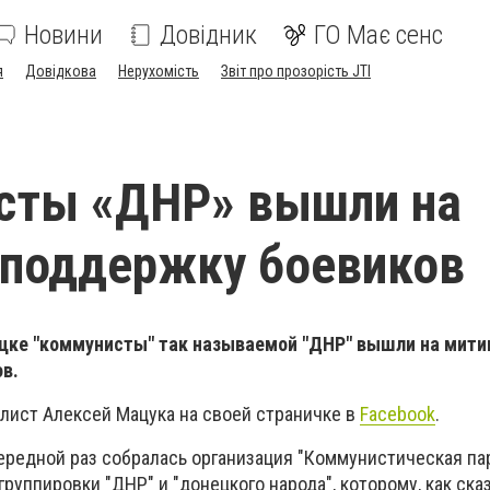
Новини
Довідник
ГО Має сенс
я
Довідкова
Нерухомість
Звіт про прозорість JTI
сты «ДНР» вышли на
 поддержку боевиков
цке "коммунисты" так называемой "ДНР" вышли на мити
в.
лист Алексей Мацука на своей страничке в
Facebook
.
ередной раз собралась организация "Коммунистическая па
руппировки "ДНР" и "донецкого народа", которому, как ска