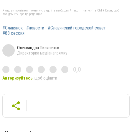
Якщо ви помітили помилку, виділіть необхідний текст і натисніть Ctrl + Enter, щоб
повідомити про це редакцію
#Славянск
#новости
#Славянский городской совет
#83 сессия
Олександра Пилипенко
Директорка медіанапрямку
0,0
Авторизуйтесь
, щоб оцінити