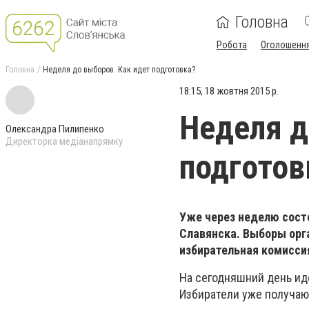
Головна
Робота
Оголошенн
Головна
Неделя до выборов. Как идет подготовка?
18:15, 18 жовтня 2015 р.
Неделя д
Олександра Пилипенко
Директорка медіанапрямку
подготов
Уже через неделю сост
Славянска. Выборы орг
избирательная комисси
На сегодняшний день ид
Избиратели уже получаю