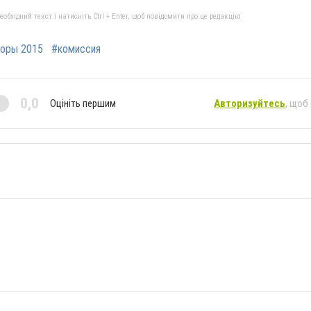
бхідний текст і натисніть Ctrl + Enter, щоб повідомити про це редакцію
оры 2015
#комиссия
0,0
Оцініть першим
Авторизуйтесь
, щоб