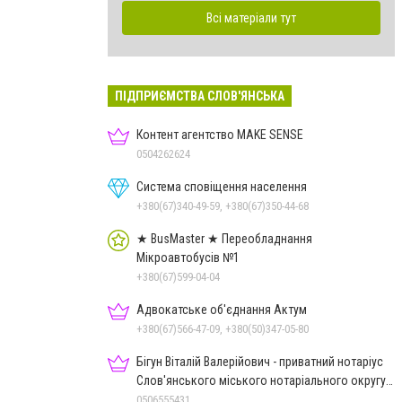
Всі матеріали тут
ПІДПРИЄМСТВА СЛОВ'ЯНСЬКА
Контент агентство MAKE SENSE
0504262624
Система сповіщення населення
+380(67)340-49-59, +380(67)350-44-68
★ BusMaster ★ Переобладнання
Мікроавтобусів №1
+380(67)599-04-04
Адвокатське об'єднання Актум
+380(67)566-47-09, +380(50)347-05-80
Бігун Віталій Валерійович - приватний нотаріус
Слов'янського міського нотаріального округу
Дон.обл.
0506555431