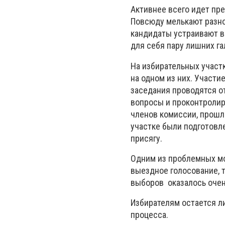
Активнее всего идет пре
Повсюду мелькают разн
кандидаты устраивают в
для себя пару лишних г
На избирательных участ
на одном из них. Участие
заседания проводятся от
вопросы и проконтролир
членов комиссии, прошло
участке были подготовл
присягу.
Одним из проблемных мо
выездное голосование, 
выборов оказалось очен
Избирателям остается ли
процесса.