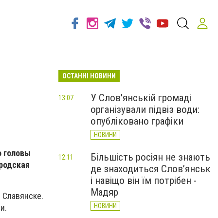
ОСТАННІ НОВИНИ
У Слов'янській громаді
13:07
організували підвіз води:
опубліковано графіки
НОВИНИ
о головы
Більшість росіян не знають
12:11
родская
де знаходиться Слов’янськ
і навіщо він їм потрібен -
Мадяр
 Славянске.
НОВИНИ
и.