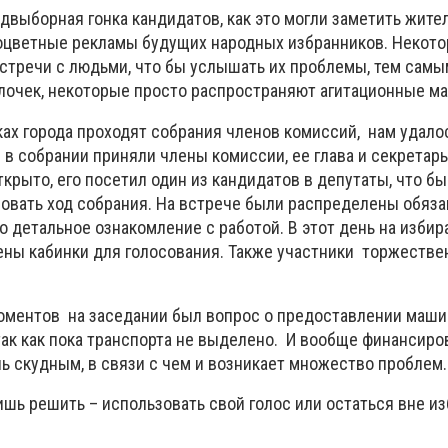
двыборная гонка кандидатов, как это могли заметить жител
оцветные рекламы будущих народных избранников. Некот
стречи с людьми, что бы услышать их проблемы, тем самы
алочек, некоторые просто распространяют агитационные м
ках города проходят собрания членов комиссий, нам удало
 в собрании приняли члены комиссии, ее глава и секретарь.
крыто, его посетил один из кандидатов в депутаты, что бы
овать ход собрания. На встрече были распределены обяз
 детальное ознакомление с работой. В этот день на изби
ены кабинки для голосования. Также участники торжестве
ментов на заседании был вопрос о предоставлении маши
так как пока транспорта не выделено. И вообще финансиро
ь скудным, в связи с чем и возникает множество проблем.
шь решить – использовать свой голос или остаться вне и