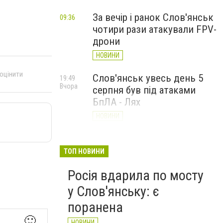
За вечір і ранок Слов'янськ
09:36
чотири рази атакували FPV-
дрони
НОВИНИ
 оцінити
Слов'янськ увесь день 5
19:49
Вчора
серпня був під атаками
БпЛА - Лях
НОВИНИ
У Слов’янську ударний
19:17
Вчора
БПЛа влучив у
ТОП НОВИНИ
триповерховий будинок у
Росія вдарила по мосту
центрі міста (ФОТО)
у Слов'янську: є
НОВИНИ
поранена
🙂
НОВИНИ