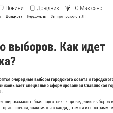
Новини
Довідник
ГО Має сенс
я
Довідкова
Нерухомість
Звіт про прозорість JTI
о выборов. Как идет
ка?
оятся очередные выборы городского совета и городског
анизовывает специально сформированная Славянская го
я.
ет широкомасштабная подготовка к проведению выборов в
т приглашения, знакомятся с кандидатами и их программам