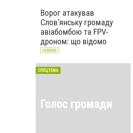
Ворог атакував
Слов’янську громаду
авіабомбою та FPV-
дроном: що відомо
НОВИНИ
СПЕЦТЕМА
Голос громади