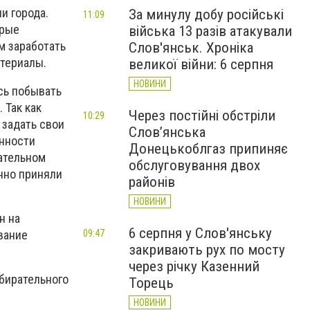
и города.
За минулу добу російські
11:09
орые
війська 13 разів атакували
м заработать
Слов'янськ. Хроніка
атериалы.
великої війни: 6 серпня
НОВИНИ
сь побывать
 Так как
Через постійні обстріли
10:29
 задать свои
Слов’янська
анности
Донецькоблгаз припиняє
рательном
обслуговування двох
нно приняли
районів
НОВИНИ
н на
6 серпня у Слов'янську
вание
09:47
закривають рух по мосту
через річку Казенний
збирательного
Торець
НОВИНИ