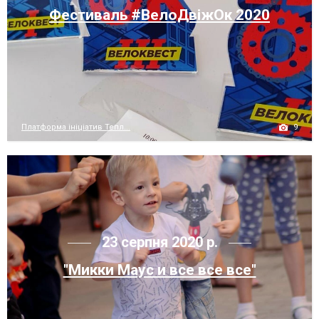
Фестиваль #ВелоДвіжОк 2020
9
Платформа ініціатив Тепл...
23 серпня 2020 р.
"Микки Маус и все все все"