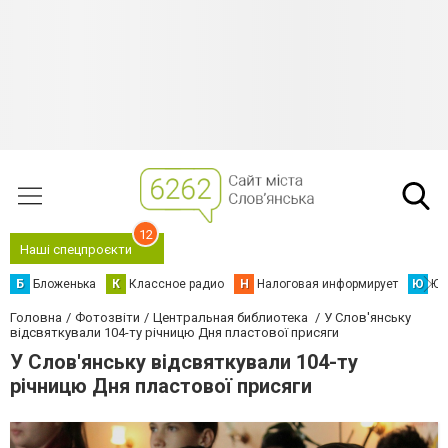
12
Наші спецпроєкти
Б
Бложенька
К
Классное радио
Н
Налоговая информирует
Ю
Юс
Головна
Фотозвіти
Центральная библиотека
У Слов'янську
відсвяткували 104-ту річницю Дня пластової присяги
У Слов'янську відсвяткували 104-ту
річницю Дня пластової присяги