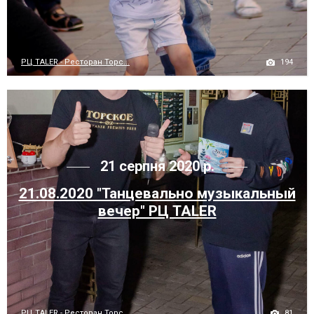
194
РЦ TALER - Ресторан Торс...
21 серпня 2020 р.
21.08.2020 "Танцевально музыкальный
вечер" РЦ TALER
81
РЦ TALER - Ресторан Торс...