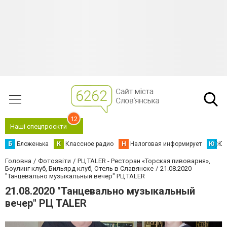
12
Наші спецпроєкти
Б
Бложенька
К
Классное радио
Н
Налоговая информирует
Ю
Юс
Головна
Фотозвіти
РЦ TALER - Ресторан «Торская пивоварня»,
Боулинг клуб, Бильярд клуб, Отель в Славянске
21.08.2020
"Танцевально музыкальный вечер" РЦ TALER
21.08.2020 "Танцевально музыкальный
вечер" РЦ TALER