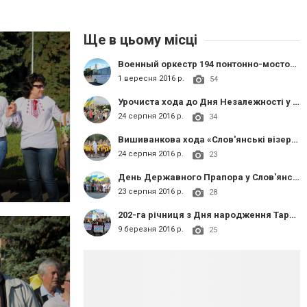
Ще в цьому місці
Военный оркестр 194 понтонно-мостового отряда
1 вересня 2016 р.
54
Урочиста хода до Дня Незалежності у Слов'янську
24 серпня 2016 р.
34
Вишиванкова хода «Слов'янські візерунки»
24 серпня 2016 р.
23
День Державного Прапора у Слов'янську
23 серпня 2016 р.
28
202-га річниця з Дня народження Тараса Шевченка
9 березня 2016 р.
25