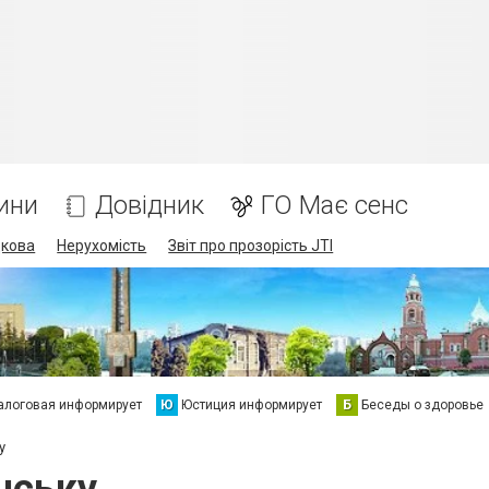
ини
Довідник
ГО Має сенс
дкова
Нерухомість
Звіт про прозорість JTI
алоговая информирует
Ю
Юстиция информирует
Б
Беседы о здоровье
у