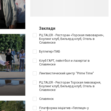
Заклади
РЦ TALER - Ресторан «Торская пивоварня»,
Боулинг клуб, Бильярд клуб, Отель в
Славянске
Бутлегер-ПАБ
Клуб ГАРТ, пейнтбол и лазертаг в
Славянске
Лингвистический центр "Prime Time"
РЦ TALER - Ресторан Торская пивоварня,
Боулинг клуб, Бильярд клуб, Отель в
Славянске
Славянск
Платформа ініціатив «Теплиця» у