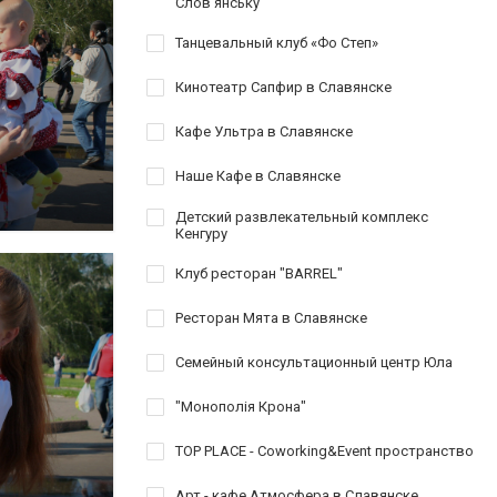
Слов'янську
Танцевальный клуб «Фо Степ»
Кинотеатр Сапфир в Славянске
Кафе Ультра в Славянске
Наше Кафе в Славянске
Детский развлекательный комплекс
Кенгуру
Клуб ресторан "BARREL"
Ресторан Мята в Славянске
Семейный консультационный центр Юла
"Монополія Крона"
TOP PLACE - Coworking&Event пространство
Арт - кафе Атмосфера в Славянске