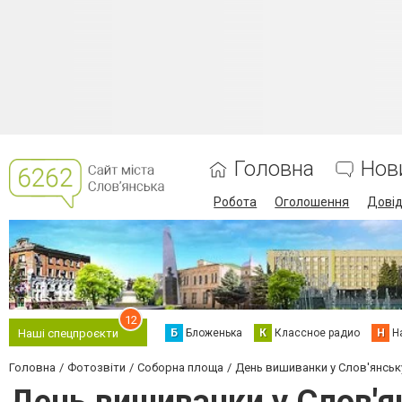
Головна
Нов
Робота
Оголошення
Дові
12
Б
Бложенька
К
Классное радио
Н
Н
Наші спецпроєкти
Головна
Фотозвіти
Соборна площа
День вишиванки у Слов'янськ