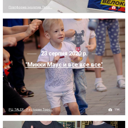
9
Платформа ініціатив Тепл...
23 серпня 2020 р.
"Микки Маус и все все все"
194
РЦ TALER - Ресторан Торс...