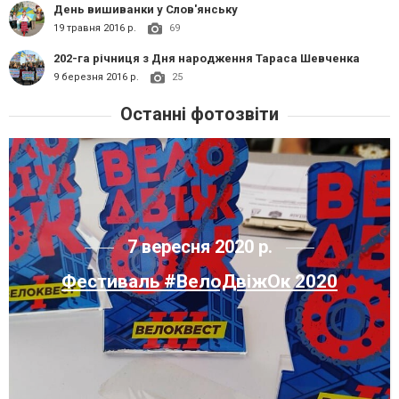
День вишиванки у Слов'янську
19 травня 2016 р.
69
202-га річниця з Дня народження Тараса Шевченка
9 березня 2016 р.
25
Останні фотозвіти
7 вересня 2020 р.
Фестиваль #ВелоДвіжОк 2020