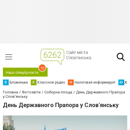
12
Наші спецпроєкти
Б
Бложенька
К
Классное радио
Н
Налоговая информирует
Ю
Юс
Головна
Фотозвіти
Соборна площа
День Державного Прапора
у Слов'янську
День Державного Прапора у Слов'янську