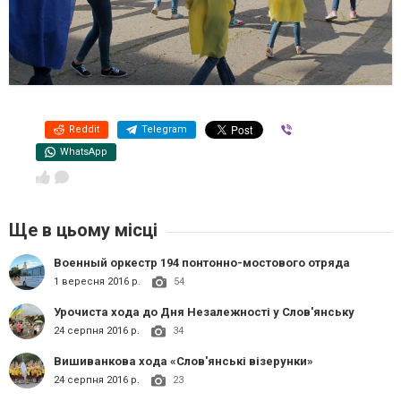
Reddit
Telegram
Viber
WhatsApp
Ще в цьому місці
Военный оркестр 194 понтонно-мостового отряда
1 вересня 2016 р.
54
Урочиста хода до Дня Незалежності у Слов'янську
24 серпня 2016 р.
34
Вишиванкова хода «Слов'янські візерунки»
24 серпня 2016 р.
23