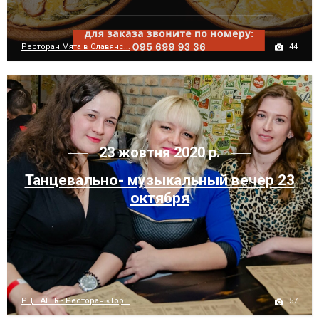
44
Ресторан Мята в Славянс...
23 жовтня 2020 р.
Танцевально- музыкальный вечер 23
октября
57
РЦ TALER - Ресторан «Тор...