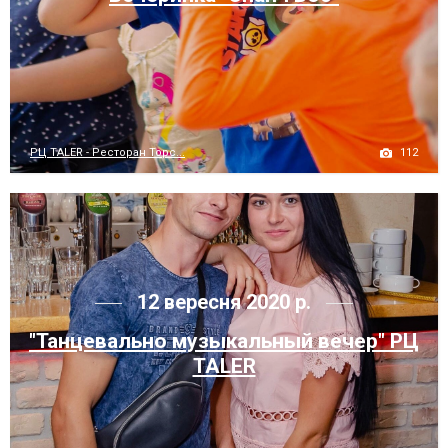
112
РЦ TALER - Ресторан Торс...
12 вересня 2020 р.
"Танцевально музыкальный вечер" РЦ
TALER