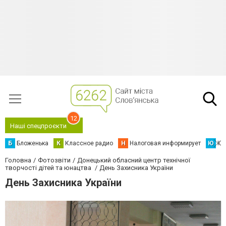
12
Наші спецпроєкти
Б
Бложенька
К
Классное радио
Н
Налоговая информирует
Ю
Юс
Головна
Фотозвіти
Донецький обласний центр технічної
творчості дітей та юнацтва
День Захисника України
День Захисника України