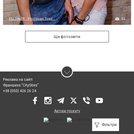
65
РЦ TALER - Ресторан Торс...
Ще фотозвіти
Реклама на сайті
Франшиза "CitySites"
+38 (050) 426 26 24
Автори проєкту
Фільтри