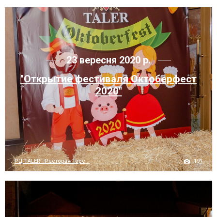
23 вересня 2020 р.
"Открытие фестиваля Октоберфест
2020"
191
РЦ TALER - Ресторан Торс...