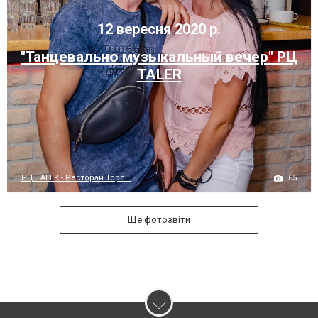
12 вересня 2020 р.
"Танцевально музыкальный вечер" РЦ
TALER
65
РЦ TALER - Ресторан Торс...
Ще фотозвіти