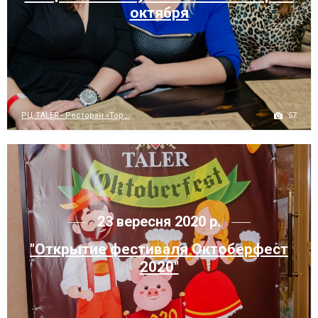
октября
57
РЦ TALER - Ресторан «Тор...
23 вересня 2020 р.
"Открытие фестиваля Октоберфест
2020"