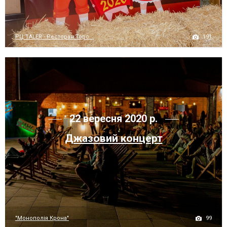
191
РЦ TALER - Ресторан Торс...
22 вересня 2020 р.
Джазовий концерт
99
"Монополія Крона"