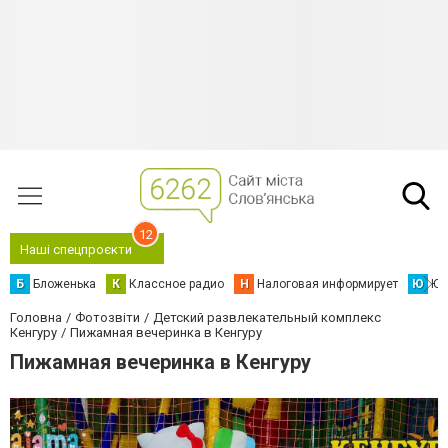
12
Наші спецпроєкти
Б
Бложенька
К
Классное радио
Н
Налоговая информирует
Ю
Юс
Головна
Фотозвіти
Детский развлекательный комплекс
Кенгуру
Пижамная вечеринка в Кенгуру
Пижамная вечеринка в Кенгуру