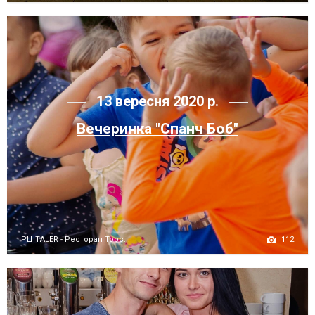
13 вересня 2020 р.
Вечеринка "Спанч Боб"
112
РЦ TALER - Ресторан Торс...