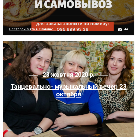
44
Ресторан Мята в Славянс...
23 жовтня 2020 р.
Танцевально- музыкальный вечер 23
октября