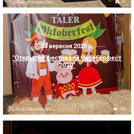
57
РЦ TALER - Ресторан «Тор...
23 вересня 2020 р.
"Открытие фестиваля Октоберфест
2020"
191
РЦ TALER - Ресторан Торс...