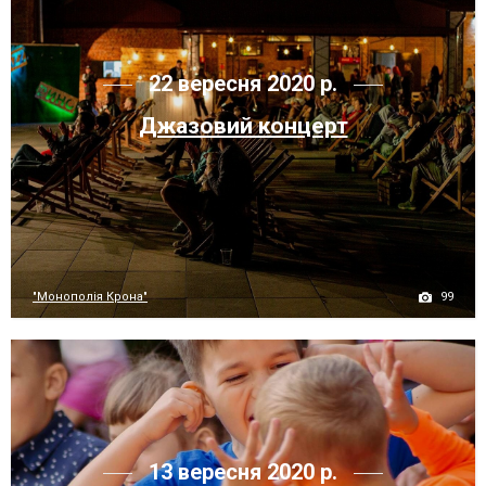
22 вересня 2020 р.
Джазовий концерт
99
"Монополія Крона"
13 вересня 2020 р.