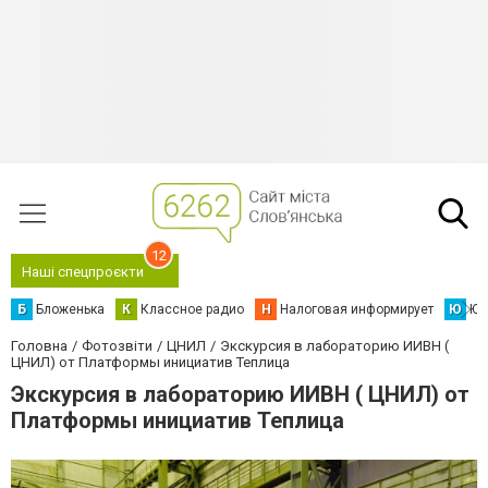
12
Наші спецпроєкти
Б
Бложенька
К
Классное радио
Н
Налоговая информирует
Ю
Юс
Головна
Фотозвіти
ЦНИЛ
Экскурсия в лабораторию ИИВН (
ЦНИЛ) от Платформы инициатив Теплица
Экскурсия в лабораторию ИИВН ( ЦНИЛ) от
Платформы инициатив Теплица