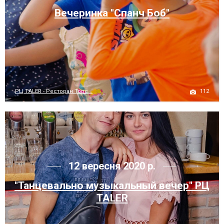
Вечеринка "Спанч Боб"
112
РЦ TALER - Ресторан Торс...
12 вересня 2020 р.
"Танцевально музыкальный вечер" РЦ
TALER