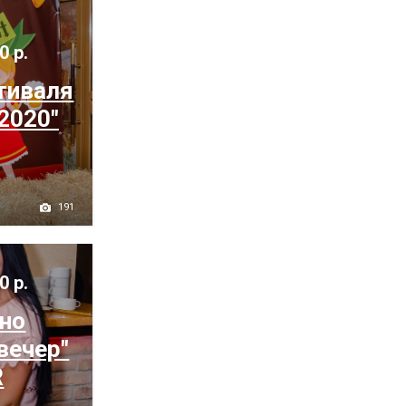
0 р.
тиваля
2020"
191
0 р.
ьно
вечер"
R