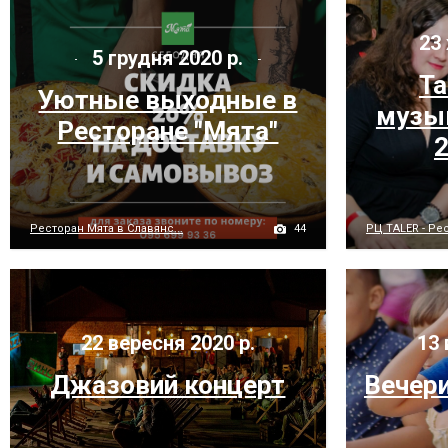
23 
5 грудня 2020 р.
Та
Уютные выходные в
музык
Ресторане "Мята"
2
44
Ресторан Мята в Славянс...
РЦ TALER - Рес
22 вересня 2020 р.
13 
Джазовий концерт
Вечери