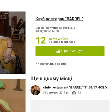
Клуб ресторан "BARREL"
Славянск, улица Свободы, 5
+380(50)556-62-60
12
дуже добре
2 оцінок та відгуків
Я рекомендую
7 переглядів в серпні
Ще в цьому місці
club-restaurant "BARREL" 31.03.17 HOBOT&Co
31 березня 2017 р.
12