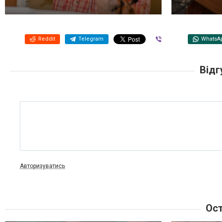
Reddit
Telegram
Viber
WhatsA
Відг
Авторизуватись
Ост