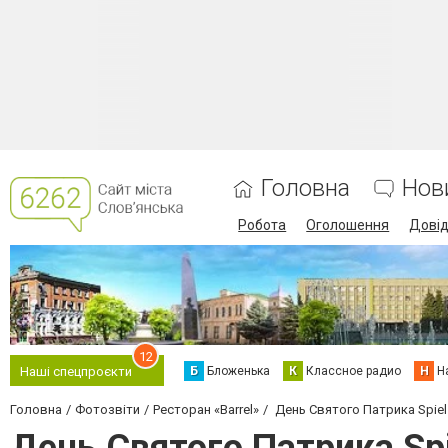
Головна
Нов
Робота
Оголошення
Дові
12
Б
Бложенька
К
Классное радио
Н
Н
Наші спецпроєкти
Головна
Фотозвіти
Ресторан «Barrel»
День Святого Патрика Spiel 