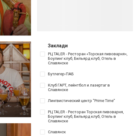
Заклади
РЦ TALER - Ресторан «Торская пивоварня»,
Боулинг клуб, Бильярд клуб, Отель в
Славянске
Бутлегер-ПАБ
Клуб ГАРТ, пейнтбол и лазертаг в
Славянске
Лингвистический центр "Prime Time"
РЦ TALER - Ресторан Торская пивоварня,
Боулинг клуб, Бильярд клуб, Отель в
Славянске
Славянск