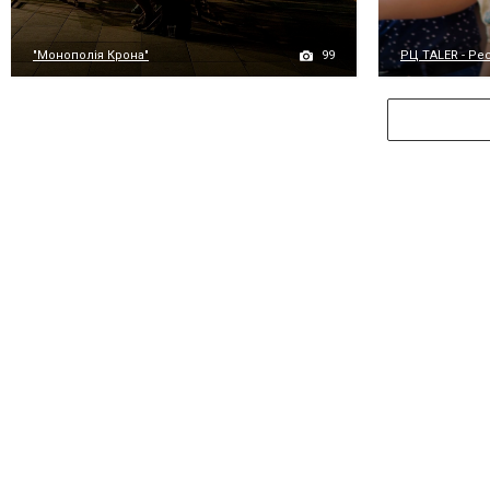
99
"Монополія Крона"
РЦ TALER - Рес