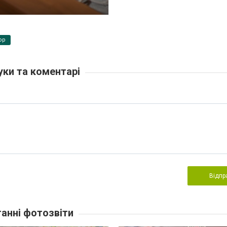
pp
уки та коментарі
Відпр
анні фотозвіти