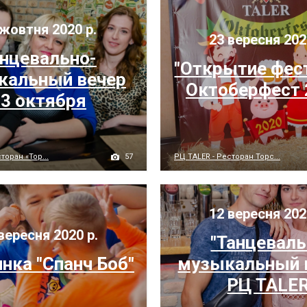
жовтня 2020 р.
23 вересня 202
нцевально-
"Открытие фес
альный вечер
Октоберфест 
3 октября
57
торан «Тор...
РЦ TALER - Ресторан Торс...
12 вересня 202
вересня 2020 р.
"Танцевал
нка "Спанч Боб"
музыкальный 
РЦ TALE