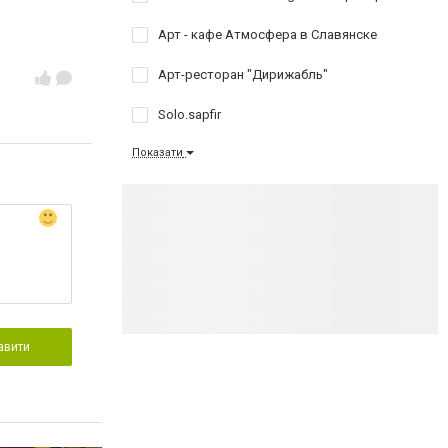
Арт - кафе Атмосфера в Славянске
Арт-ресторан "Дирижабль"
Solo.sapfir
Показати
авити