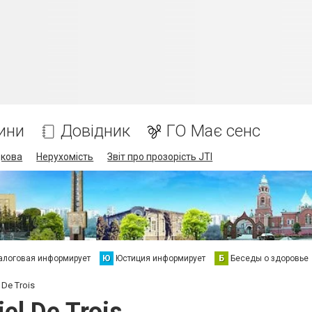
ини
Довідник
ГО Має сенс
дкова
Нерухомість
Звіт про прозорість JTI
алоговая информирует
Ю
Юстиция информирует
Б
Беседы о здоровье
De Trois