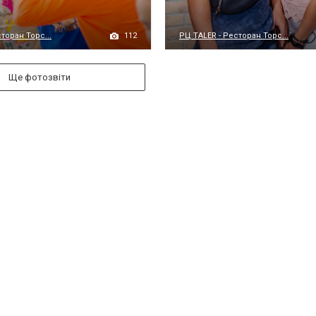
112
торан Торс...
РЦ TALER - Ресторан Торс...
Ще фотозвіти