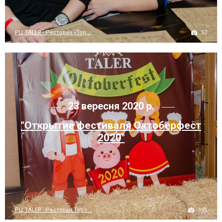
57
РЦ TALER - Ресторан «Тор...
23 вересня 2020 р.
"Открытие фестиваля Октоберфест
2020"
191
РЦ TALER - Ресторан Торс...