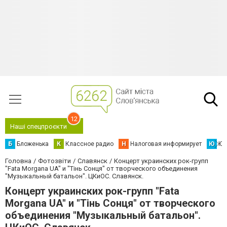
12
Наші спецпроєкти
Б
Бложенька
К
Классное радио
Н
Налоговая информирует
Ю
Юс
Головна
Фотозвіти
Славянск
Концерт украинских рок-групп
"Fata Morgana UA" и "Тінь Сонця" от творческого объединения
"Музыкальный батальон". ЦКиОС. Славянск.
Концерт украинских рок-групп "Fata
Morgana UA" и "Тінь Сонця" от творческого
объединения "Музыкальный батальон".