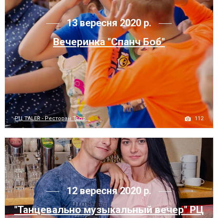
13 вересня 2020 р.
Вечеринка "Спанч Боб"
112
РЦ TALER - Ресторан Торс...
12 вересня 2020 р.
"Танцевально музыкальный вечер" РЦ