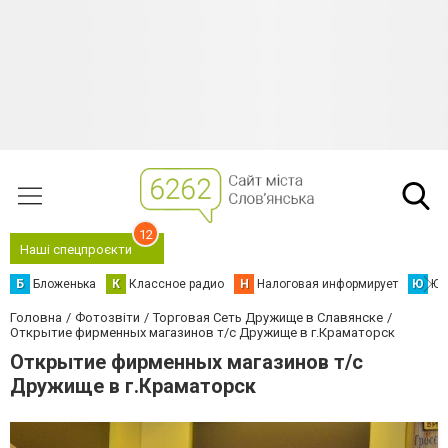
12
Наші спецпроєкти
Б
Бложенька
К
Классное радио
Н
Налоговая информирует
Ю
Юс
Головна
Фотозвіти
Торговая Сеть Дружище в Славянске
Открытие фирменных магазинов т/с Дружище в г.Краматорск
Открытие фирменных магазинов т/с
Дружище в г.Краматорск