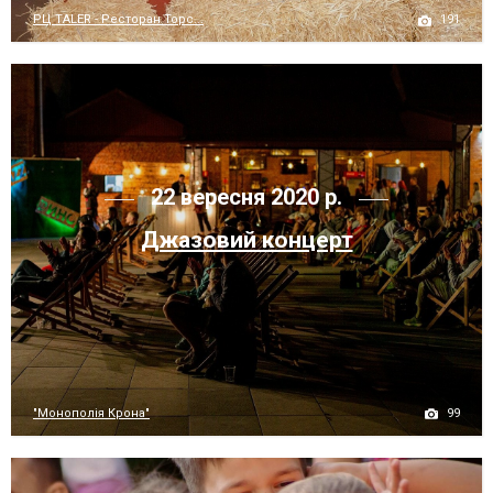
191
РЦ TALER - Ресторан Торс...
22 вересня 2020 р.
Джазовий концерт
99
"Монополія Крона"