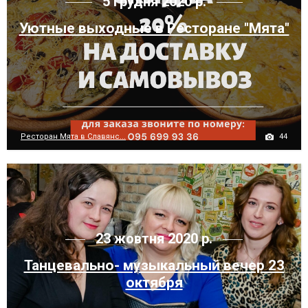
5 грудня 2020 р.
Уютные выходные в Ресторане "Мята"
44
Ресторан Мята в Славянс...
23 жовтня 2020 р.
Танцевально- музыкальный вечер 23
октября