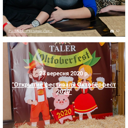
57
РЦ TALER - Ресторан «Тор...
23 вересня 2020 р.
"Открытие фестиваля Октоберфест
2020"