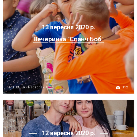
13 вересня 2020 р.
Вечеринка "Спанч Боб"
112
РЦ TALER - Ресторан Торс...
12 вересня 2020 р.