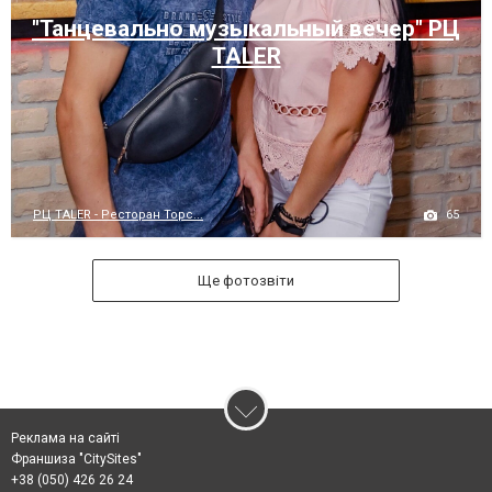
"Танцевально музыкальный вечер" РЦ
TALER
65
РЦ TALER - Ресторан Торс...
Ще фотозвіти
Реклама на сайті
Франшиза "CitySites"
+38 (050) 426 26 24