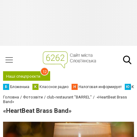
12
Наші спецпроєкти
Б
Бложенька
К
Классное радио
Н
Налоговая информирует
Ю
Юс
Головна
Фотозвіти
club-restaurant "BARREL"
«HeartBeat Brass
Band»
«HeartBeat Brass Band»