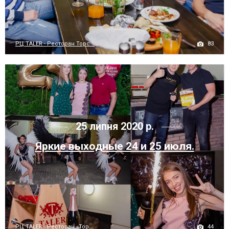
83
РЦ TALER - Ресторан Торс...
25 липня 2020 р.
Яркие выходные 24 и 25 июля.
44
РЦ TALER - Ресторан «Тор...