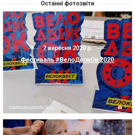
Останні фотозвіти
7 вересня 2020 р.
Фестиваль #ВелоДвіжОк 2020
9
Платформа ініціатив Тепл...