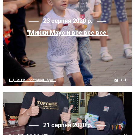
23 серпня 2020 р.
"Микки Маус и все все все"
194
РЦ TALER - Ресторан Торс...
21 серпня 2020 р.