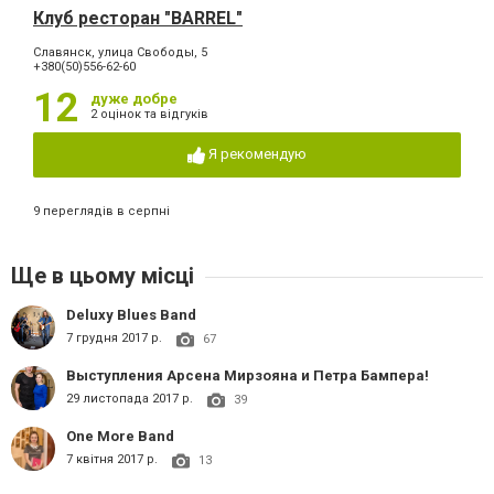
Клуб ресторан "BARREL"
Славянск, улица Свободы, 5
+380(50)556-62-60
12
дуже добре
2 оцінок та відгуків
Я рекомендую
9 переглядів в серпні
Ще в цьому місці
Deluxу Blues Band
7 грудня 2017 р.
67
Выступления Арсена Мирзояна и Петра Бампера!
29 листопада 2017 р.
39
One More Band
7 квітня 2017 р.
13