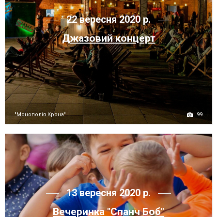
22 вересня 2020 р.
Джазовий концерт
99
"Монополія Крона"
13 вересня 2020 р.
Вечеринка "Спанч Боб"