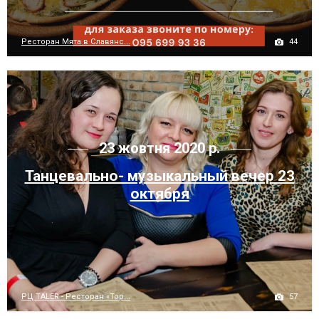
44
Ресторан Мята в Славянс...
23 жовтня 2020 р.
Танцевально- музыкальный вечер 23
октября
57
РЦ TALER - Ресторан «Тор...