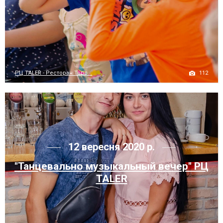
112
РЦ TALER - Ресторан Торс...
12 вересня 2020 р.
"Танцевально музыкальный вечер" РЦ
TALER