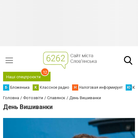
12
Наші спецпроєкти
Б
Бложенька
К
Классное радио
Н
Налоговая информирует
Ю
Юс
Головна
Фотозвіти
Славянск
День Вишиванки
День Вишиванки