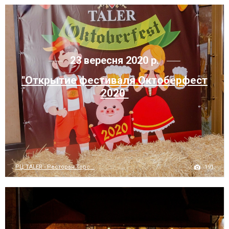
23 вересня 2020 р.
"Открытие фестиваля Октоберфест
2020"
191
РЦ TALER - Ресторан Торс...