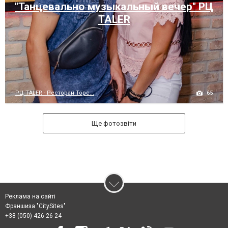
"Танцевально музыкальный вечер" РЦ
TALER
65
РЦ TALER - Ресторан Торс...
Ще фотозвіти
Реклама на сайті
Франшиза "CitySites"
+38 (050) 426 26 24