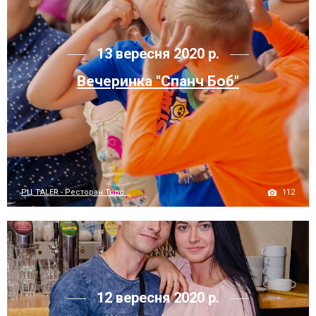
13 вересня 2020 р.
Вечеринка "Спанч Боб"
112
РЦ TALER - Ресторан Торс...
12 вересня 2020 р.