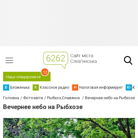
12
Наші спецпроєкти
Б
Бложенька
К
Классное радио
Н
Налоговая информирует
Ю
Юс
Головна
Фотозвіти
Рыбхоз,Славянск
Вечернее небо на Рыбхозе
Вечернее небо на Рыбхозе