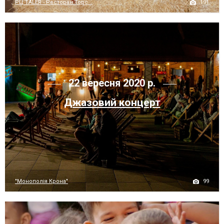
191
РЦ TALER - Ресторан Торс...
22 вересня 2020 р.
Джазовий концерт
99
"Монополія Крона"