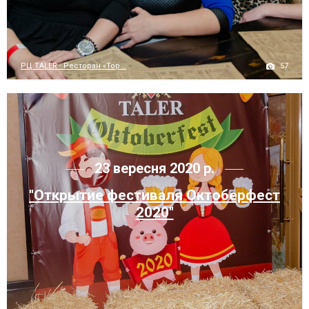
57
РЦ TALER - Ресторан «Тор...
23 вересня 2020 р.
"Открытие фестиваля Октоберфест
2020"