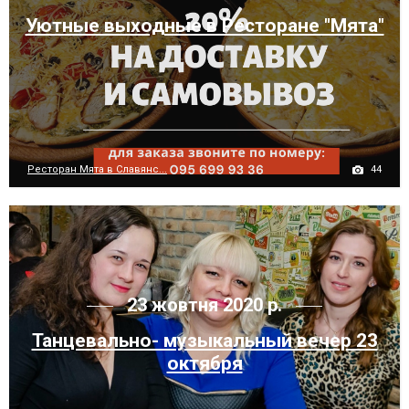
Уютные выходные в Ресторане "Мята"
44
Ресторан Мята в Славянс...
23 жовтня 2020 р.
Танцевально- музыкальный вечер 23
октября