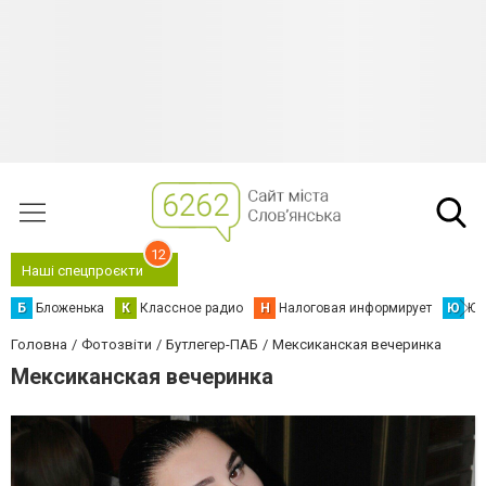
12
Наші спецпроєкти
Б
Бложенька
К
Классное радио
Н
Налоговая информирует
Ю
Юс
Головна
Фотозвіти
Бутлегер-ПАБ
Мексиканская вечеринка
Мексиканская вечеринка