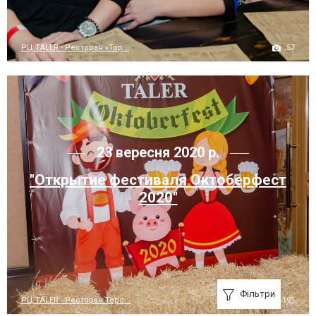
57
РЦ TALER - Ресторан «Тор...
23 вересня 2020 р.
"Открытие фестиваля Октоберфест
2020"
Фільтри
191
РЦ TALER - Ресторан Торс...