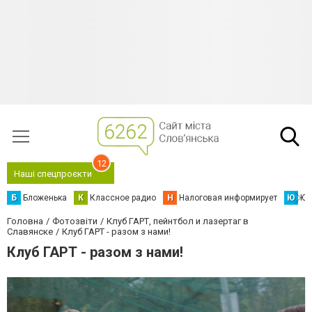
12
Наші спецпроєкти
Б
Бложенька
К
Классное радио
Н
Налоговая информирует
Ю
Юс
Головна
Фотозвіти
Клуб ГАРТ, пейнтбол и лазертаг в
Славянске
Клуб ГАРТ - разом з нами!
Клуб ГАРТ - разом з нами!