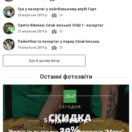
Гра у лазертаг у пейтбольному клубі Гарт.
23 вересня 2019 р.
24
Свято Ювілею Слов`янської ЗОШ 1- лазертаг.
21 вересня 2019 р.
30
Пейнтбол та лазертаг у парку Слов'янська
19 вересня 2019 р.
29
Ще в цьому місці
Останні фотозвіти
5 грудня 2020 р.
Уютные выходные в Ресторане "Мята"