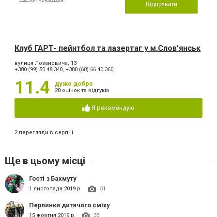
Відправити
Клуб ГАРТ- пейнтбол та лазертаг у м.Слов'янськ
вулиця Лозановича, 13
+380 (99) 50 48 340, +380 (68) 66 40 360
11.4
дуже добре
20 оцінок та відгуків
Я рекомендую
2 перегляди в серпні
Ще в цьому місці
Гості з Бахмуту
1 листопада 2019 р.
51
Перлинки дитячого сміху
15 жовтня 2019 р.
35