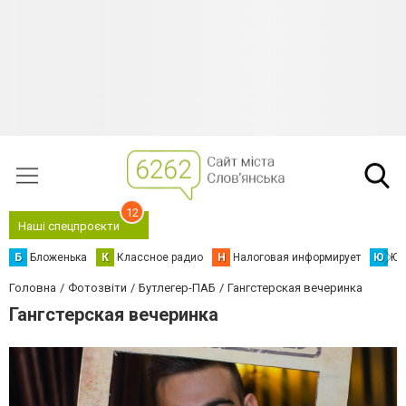
12
Наші спецпроєкти
Б
Бложенька
К
Классное радио
Н
Налоговая информирует
Ю
Юс
Головна
Фотозвіти
Бутлегер-ПАБ
Гангстерская вечеринка
Гангстерская вечеринка