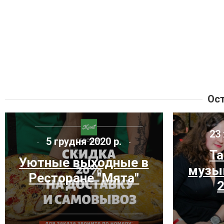
Ост
23 
5 грудня 2020 р.
Та
Уютные выходные в
музык
Ресторане "Мята"
2