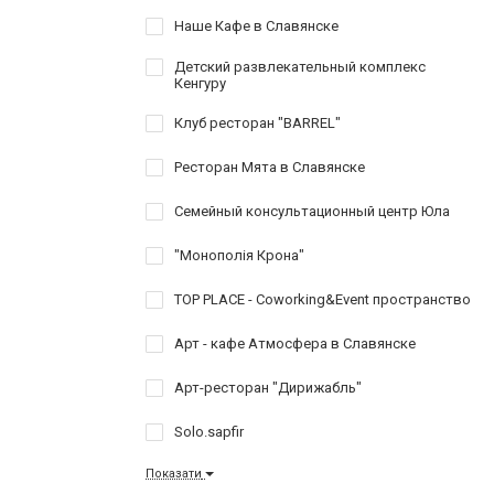
Наше Кафе в Славянске
Детский развлекательный комплекс
Кенгуру
Клуб ресторан "BARREL"
Ресторан Мята в Славянске
Семейный консультационный центр Юла
"Монополія Крона"
TOP PLACE - Coworking&Event пространство
Арт - кафе Атмосфера в Славянске
Арт-ресторан "Дирижабль"
Solo.sapfir
Показати