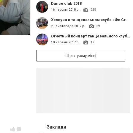
Dance club 2018
16 червня 2018 р.
285
Хелоуин в танцевальном клубе «Фо Степ»
21 листопада 2017 р.
29
Отчетный концерт танцевального клуба Фо степ
10 червня 2017 р.
17
Ще в цьому місці
Заклади