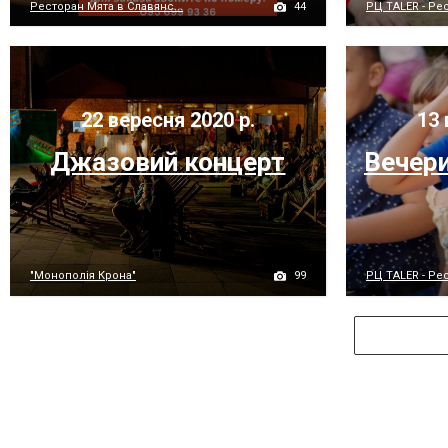
44
Ресторан Мята в Славянс...
РЦ TALER - Рес
22 вересня 2020 р.
13 
Джазовий концерт
Вечери
99
"Монополія Крона"
РЦ TALER - Рес