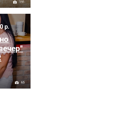
191
0 р.
ьно
вечер"
R
65