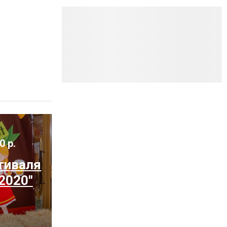
0 р.
тиваля
2020"