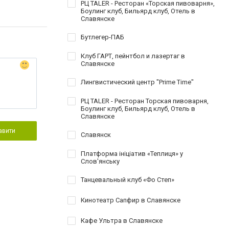
РЦ TALER - Ресторан «Торская пивоварня»,
Боулинг клуб, Бильярд клуб, Отель в
Славянске
Бутлегер-ПАБ
Клуб ГАРТ, пейнтбол и лазертаг в
Славянске
Лингвистический центр "Prime Time"
РЦ TALER - Ресторан Торская пивоварня,
Боулинг клуб, Бильярд клуб, Отель в
Славянске
авити
Славянск
Платформа ініціатив «Теплиця» у
Слов'янську
Танцевальный клуб «Фо Степ»
Кинотеатр Сапфир в Славянске
Кафе Ультра в Славянске