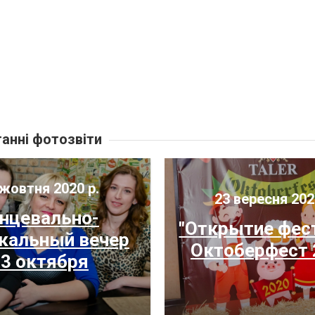
анні фотозвіти
жовтня 2020 р.
23 вересня 202
нцевально-
"Открытие фес
альный вечер
Октоберфест 
3 октября