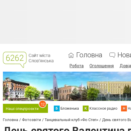
Головна
Нов
Робота
Оголошення
Дові
12
Б
Бложенька
К
Классное радио
Н
Н
Наші спецпроєкти
Головна
Фотозвіти
Танцевальный клуб «Фо Степ»
День святого В