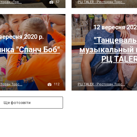
57
торан «Тор...
РЦ TALER - Ресторан Торс...
12 вересня 202
вересня 2020 р.
"Танцевал
нка "Спанч Боб"
музыкальный 
РЦ TALE
112
торан Торс...
РЦ TALER - Ресторан Торс...
Ще фотозвіти