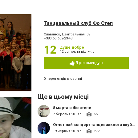
Танцевальный клуб Фо Степ
Славянск, Центральная, 39
+380(50)602-23-48
12
дуже добре
12 оцінок та відгуків
Я рекомендую
0 переглядів в серпні
Ще в цьому місці
8 марта в Фо степе
7 березня 2019 р.
55
Отчетный концерт танцевального клуба «Фо Степ»
19 червня 2018 р.
272