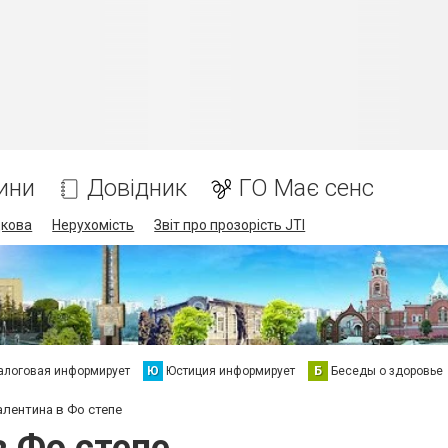
ини
Довідник
ГО Має сенс
дкова
Нерухомість
Звіт про прозорість JTI
алоговая информирует
Ю
Юстиция информирует
Б
Беседы о здоровье
алентина в Фо степе