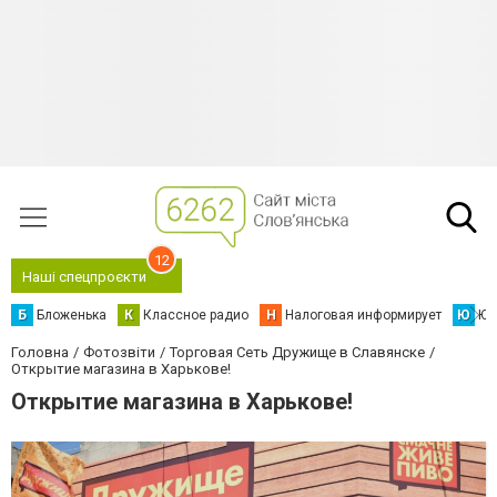
12
Наші спецпроєкти
Б
Бложенька
К
Классное радио
Н
Налоговая информирует
Ю
Юс
Головна
Фотозвіти
Торговая Сеть Дружище в Славянске
Открытие магазина в Харькове!
Открытие магазина в Харькове!