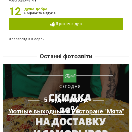
+380(50)534-81-11
12
дуже добре
6 оцінок та відгуків
Я рекомендую
0 переглядів в серпні
Останні фотозвіти
5 грудня 2020 р.
Уютные выходные в Ресторане "Мята"