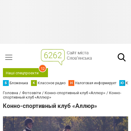
12
Наші спецпроєкти
Б
Бложенька
К
Классное радио
Н
Налоговая информирует
Ю
Юс
Головна
Фотозвіти
Конно-спортивный клуб «Аллюр»
Конно-
спортивный клуб «Аллюр»
Конно-спортивный клуб «Аллюр»