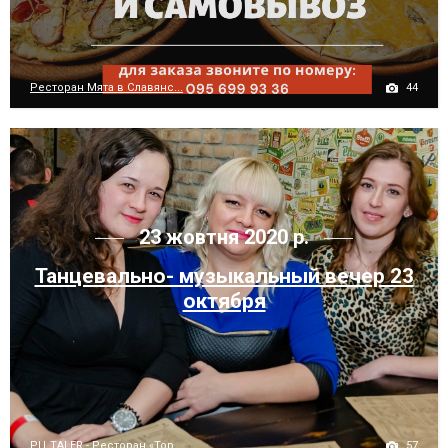
44
Ресторан Мята в Славянс...
23 жовтня 2020 р.
Танцевально- музыкальный вечер 23
октября
57
РЦ TALER - Ресторан «Тор...