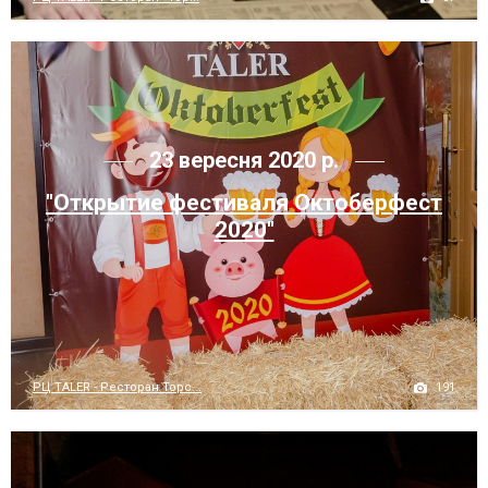
23 вересня 2020 р.
"Открытие фестиваля Октоберфест
2020"
191
РЦ TALER - Ресторан Торс...