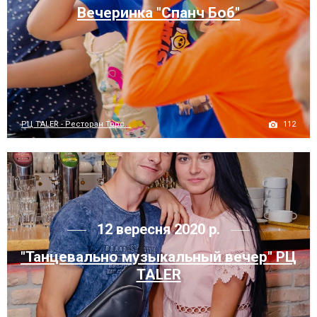
Вечеринка "Спанч Боб"
112
РЦ TALER - Ресторан Торс...
12 вересня 2020 р.
"Танцевально музыкальный вечер" РЦ
TALER