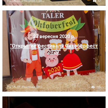
57
РЦ TALER - Ресторан «Тор...
23 вересня 2020 р.
"Открытие фестиваля Октоберфест
2020"
191
РЦ TALER - Ресторан Торс...