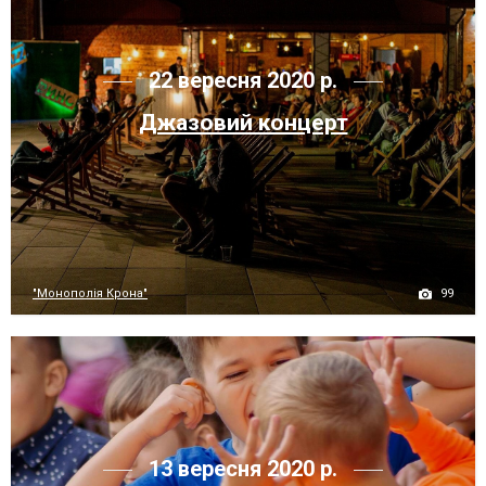
22 вересня 2020 р.
Джазовий концерт
99
"Монополія Крона"
13 вересня 2020 р.