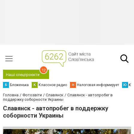
12
Наші спецпроєкти
Б
Бложенька
К
Классное радио
Н
Налоговая информирует
Ю
Юс
Головна
Фотозвіти
Славянск
Славянск - автопробег в
поддержку соборности Украины
Славянск - автопробег в поддержку
соборности Украины