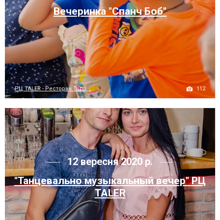
Вечеринка "Спанч Боб"
112
РЦ TALER - Ресторан Торс...
12 вересня 2020 р.
"Танцевально музыкальный вечер" РЦ
TALER