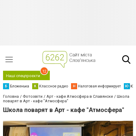
12
Наші спецпроєкти
Б
Бложенька
К
Классное радио
Н
Налоговая информирует
Ю
Юс
Головна
Фотозвіти
Арт - кафе Атмосфера в Славянске
Школа
поварят в Арт - кафе "Атмосфера"
Школа поварят в Арт - кафе "Атмосфера"