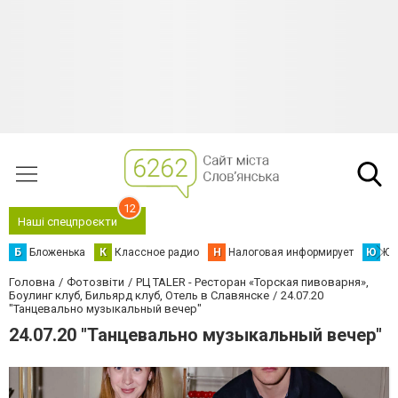
12
Наші спецпроєкти
Б
Бложенька
К
Классное радио
Н
Налоговая информирует
Ю
Юс
Головна
Фотозвіти
РЦ TALER - Ресторан «Торская пивоварня»,
Боулинг клуб, Бильярд клуб, Отель в Славянске
24.07.20
"Танцевально музыкальный вечер"
24.07.20 "Танцевально музыкальный вечер"