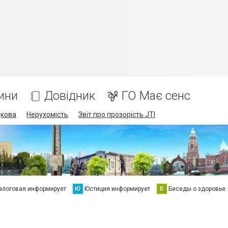
ини
Довідник
ГО Має сенс
дкова
Нерухомість
Звіт про прозорість JTI
алоговая информирует
Ю
Юстиция информирует
Б
Беседы о здоровье