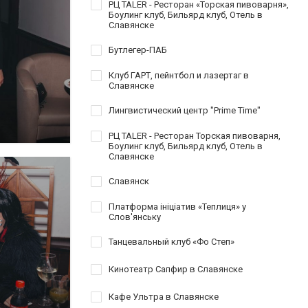
РЦ TALER - Ресторан «Торская пивоварня»,
Боулинг клуб, Бильярд клуб, Отель в
Славянске
Бутлегер-ПАБ
Клуб ГАРТ, пейнтбол и лазертаг в
Славянске
Лингвистический центр "Prime Time"
РЦ TALER - Ресторан Торская пивоварня,
Боулинг клуб, Бильярд клуб, Отель в
Славянске
Славянск
Платформа ініціатив «Теплиця» у
Слов'янську
Танцевальный клуб «Фо Степ»
Кинотеатр Сапфир в Славянске
Кафе Ультра в Славянске