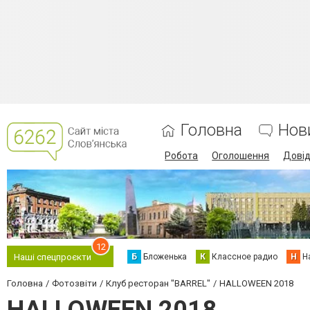
Головна
Нов
Робота
Оголошення
Дові
12
Б
Бложенька
К
Классное радио
Н
Н
Наші спецпроєкти
Головна
Фотозвіти
Клуб ресторан "BARREL"
HALLOWEEN 2018