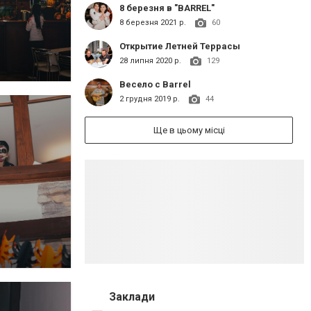
8 березня в "BARREL"
8 березня 2021 р.
60
Открытие Летней Террасы
28 липня 2020 р.
129
Весело с Barrel
2 грудня 2019 р.
44
Ще в цьому місці
Заклади