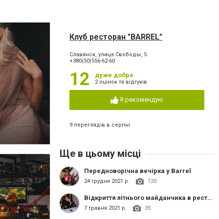
Клуб ресторан "BARREL"
Славянск, улица Свободы, 5
+380(50)556-62-60
12
дуже добре
2 оцінок та відгуків
Я рекомендую
9 переглядів в серпні
Ще в цьому місці
Передноворічна вечірка у Barrel
24 грудня 2021 р.
120
Відкриття літнього майданчика в ресторані Barrel
7 травня 2021 р.
35