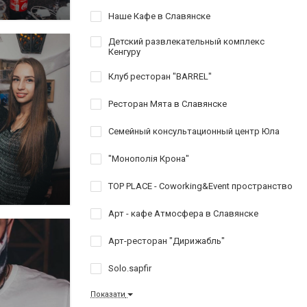
Наше Кафе в Славянске
Детский развлекательный комплекс
Кенгуру
Клуб ресторан "BARREL"
Ресторан Мята в Славянске
Семейный консультационный центр Юла
"Монополія Крона"
TOP PLACE - Coworking&Event пространство
Арт - кафе Атмосфера в Славянске
Арт-ресторан "Дирижабль"
Solo.sapfir
Показати