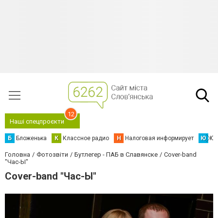
12
Наші спецпроєкти
Б
Бложенька
К
Классное радио
Н
Налоговая информирует
Ю
Юс
Головна
Фотозвіти
Бутлегер - ПАБ в Славянске
Cover-band
"Час-Ы"
Cover-band "Час-Ы"