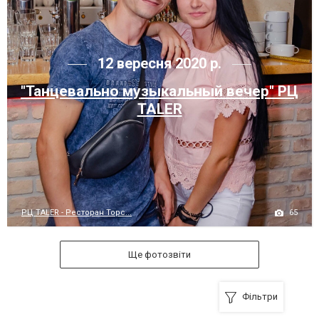
12 вересня 2020 р.
"Танцевально музыкальный вечер" РЦ
TALER
65
РЦ TALER - Ресторан Торс...
Ще фотозвіти
Фільтри