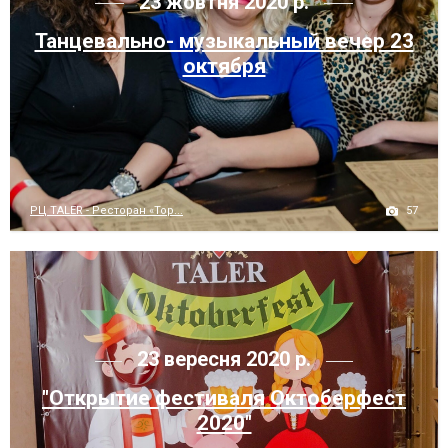
23 жовтня 2020 р.
Танцевально- музыкальный вечер 23
октября
57
РЦ TALER - Ресторан «Тор...
23 вересня 2020 р.
"Открытие фестиваля Октоберфест
2020"