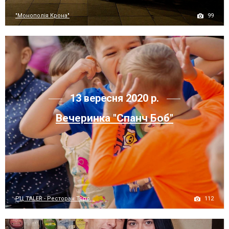
99
"Монополія Крона"
13 вересня 2020 р.
Вечеринка "Спанч Боб"
112
РЦ TALER - Ресторан Торс...