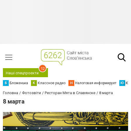
12
Наші спецпроєкти
Б
Бложенька
К
Классное радио
Н
Налоговая информирует
Ю
Юс
Головна
Фотозвіти
Ресторан Мята в Славянске
8 марта
8 марта