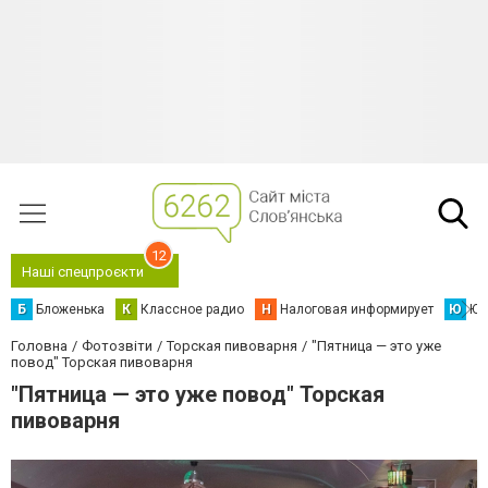
12
Наші спецпроєкти
Б
Бложенька
К
Классное радио
Н
Налоговая информирует
Ю
Юс
Головна
Фотозвіти
Торская пивоварня
"Пятница — это уже
повод" Торская пивоварня
"Пятница — это уже повод" Торская
пивоварня