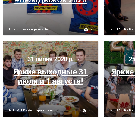
9
Платформа ініціатив Тепл...
РЦ TALER - Рес
31 липня 2020 р.
25
Яркие выходные 31
Яркие
июля и 1 августа!
83
РЦ TALER - Ресторан Торс...
РЦ TALER - Рес