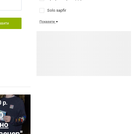
Solo.sapfir
Показати
авити
 р.
0
ьно
вечер"