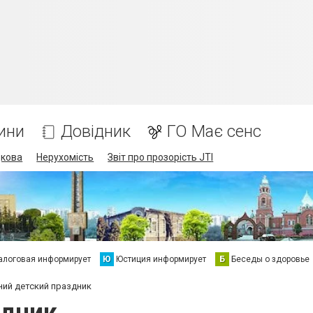
ини
Довідник
ГО Має сенс
дкова
Нерухомість
Звіт про прозорість JTI
алоговая информирует
Ю
Юстиция информирует
Б
Беседы о здоровье
ий детский праздник