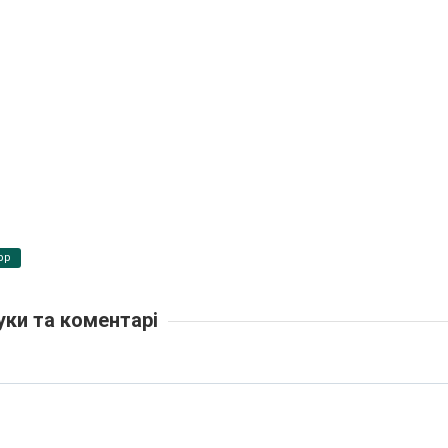
pp
уки та коментарі