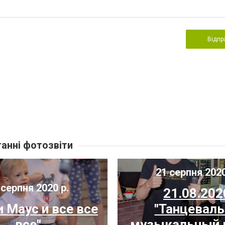
Відпр
анні фотозвіти
21 серпня 2020
серпня 2020 р.
21.08.202
 Маус и все все
"Танцевал
все"
музыкальный 