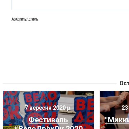
Авторизуватись
Ост
7 вересня 2020 р.
23 
Фестиваль
"Микки
#ВелоДвіжОк 2020