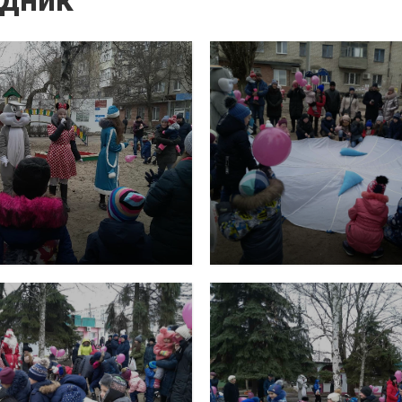
здник