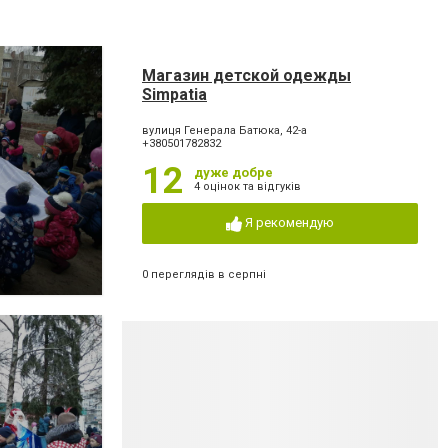
Магазин детской одежды
Simpatia
вулиця Генерала Батюка, 42-а
+380501782832
12
дуже добре
4 оцінок та відгуків
Я рекомендую
0 переглядів в серпні