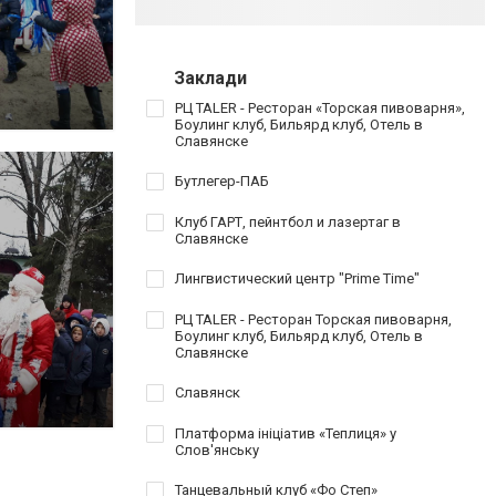
Заклади
РЦ TALER - Ресторан «Торская пивоварня»,
Боулинг клуб, Бильярд клуб, Отель в
Славянске
Бутлегер-ПАБ
Клуб ГАРТ, пейнтбол и лазертаг в
Славянске
Лингвистический центр "Prime Time"
РЦ TALER - Ресторан Торская пивоварня,
Боулинг клуб, Бильярд клуб, Отель в
Славянске
Славянск
Платформа ініціатив «Теплиця» у
Слов'янську
Танцевальный клуб «Фо Степ»