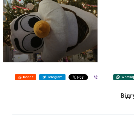
Reddit
Telegram
Viber
WhatsA
Відг