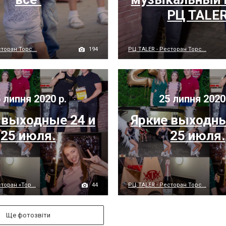
РЦ TALE
194
торан Торс...
РЦ TALER - Ресторан Торс...
 липня 2020 р.
25 липня 2020
 выходные 24 и
Яркие выходны
25 июля.
25 июля.
44
торан «Тор...
РЦ TALER - Ресторан Торс...
Ще фотозвіти