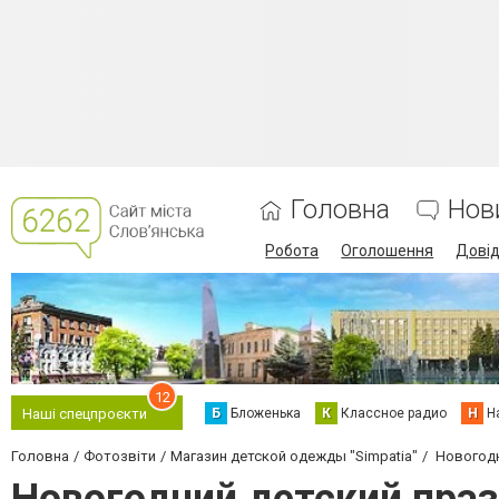
Головна
Нов
Робота
Оголошення
Дові
12
Б
Бложенька
К
Классное радио
Н
Н
Наші спецпроєкти
Головна
Фотозвіти
Магазин детской одежды "Simpatia"
Новогодн