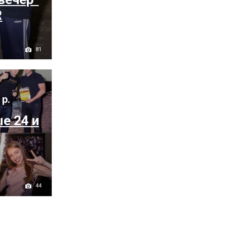
R
81
 р.
е 24 и
44