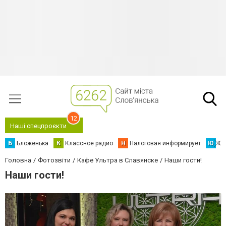
12
Наші спецпроєкти
Б
Бложенька
К
Классное радио
Н
Налоговая информирует
Ю
Юс
Головна
Фотозвіти
Кафе Ультра в Славянске
Наши гости!
Наши гости!