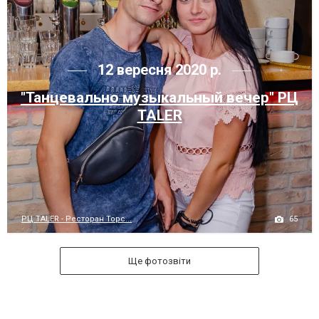
12 вересня 2020 р.
"Танцевально музыкальный вечер" РЦ
TALER
65
РЦ TALER - Ресторан Торс...
Ще фотозвіти