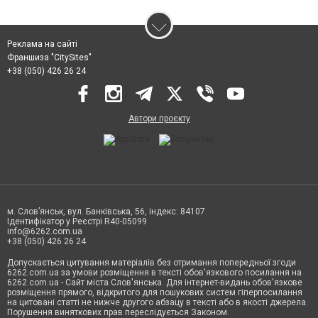
Реклама на сайті
Франшиза "CitySites"
+38 (050) 426 26 24
Автори проєкту
м. Слов’янськ, вул. Банківська, 56, індекс: 84107
Ідентифікатор у Реєстрі R40-05099
info@6262.com.ua
+38 (050) 426 26 24
Допускається цитування матеріалів без отримання попередньої згоди
6262.com.ua за умови розміщення в тексті обов'язкового посилання на
6262.com.ua - Сайт міста Слов'янська. Для інтернет-видань обов'язкове
розміщення прямого, відкритого для пошукових систем гіперпосилання
на цитовані статті не нижче другого абзацу в тексті або в якості джерела.
Порушення виняткових прав переслідується Законом.