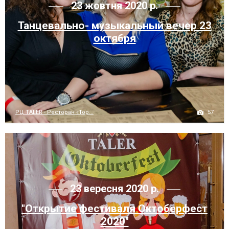
23 жовтня 2020 р.
Танцевально- музыкальный вечер 23
октября
57
РЦ TALER - Ресторан «Тор...
23 вересня 2020 р.
"Открытие фестиваля Октоберфест
2020"