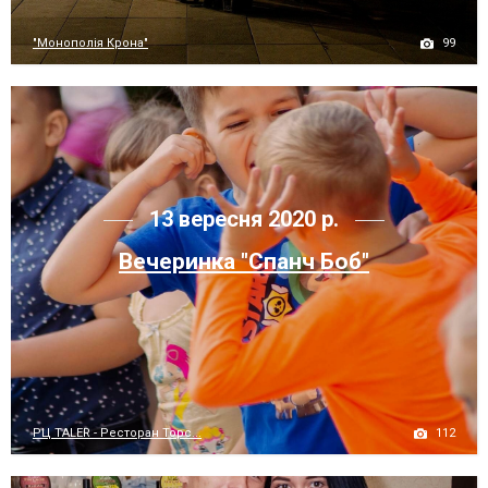
99
"Монополія Крона"
13 вересня 2020 р.
Вечеринка "Спанч Боб"
112
РЦ TALER - Ресторан Торс...