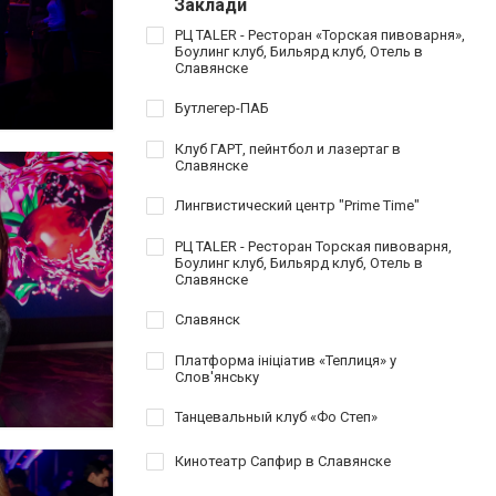
Заклади
РЦ TALER - Ресторан «Торская пивоварня»,
Боулинг клуб, Бильярд клуб, Отель в
Славянске
Бутлегер-ПАБ
Клуб ГАРТ, пейнтбол и лазертаг в
Славянске
Лингвистический центр "Prime Time"
РЦ TALER - Ресторан Торская пивоварня,
Боулинг клуб, Бильярд клуб, Отель в
Славянске
Славянск
Платформа ініціатив «Теплиця» у
Слов'янську
Танцевальный клуб «Фо Степ»
Кинотеатр Сапфир в Славянске