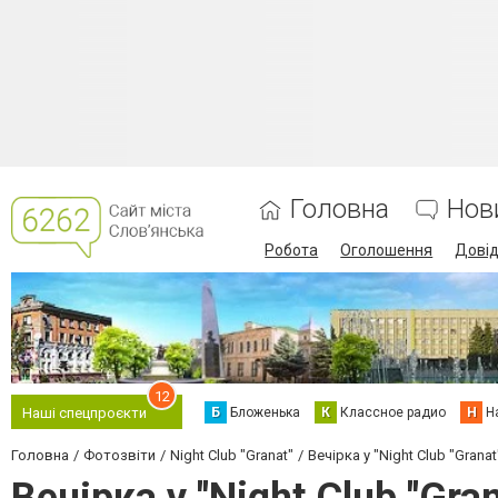
Головна
Нов
Робота
Оголошення
Дові
12
Б
Бложенька
К
Классное радио
Н
Н
Наші спецпроєкти
Головна
Фотозвіти
Night Club "Granat"
Вечірка у "Night Club "Granat