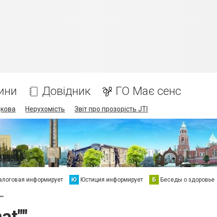
ини
Довідник
ГО Має сенс
дкова
Нерухомість
Звіт про прозорість JTI
алоговая информирует
Ю
Юстиция информирует
Б
Беседы о здоровье
""