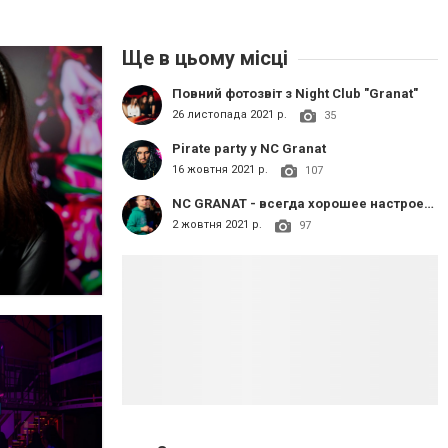
Ще в цьому місці
Повний фотозвіт з Night Club "Granat"
26 листопада 2021 р.
35
Pirate party y NC Granat
16 жовтня 2021 р.
107
NC GRANAT - всегда хорошее настроение!
2 жовтня 2021 р.
97