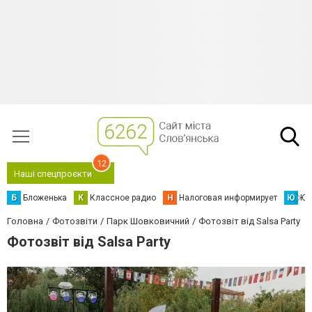
12
Наші спецпроєкти
Б
Бложенька
К
Классное радио
Н
Налоговая информирует
Ю
Юс
Головна
Фотозвіти
Парк Шовковичний
Фотозвіт від Salsa Party
Фотозвіт від Salsa Party