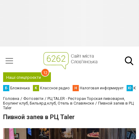
12
Наші спецпроєкти
Б
Бложенька
К
Классное радио
Н
Налоговая информирует
Ю
Юс
Головна
Фотозвіти
РЦ TALER - Ресторан Торская пивоварня,
Боулинг клуб, Бильярд клуб, Отель в Славянске
Пивной запев в РЦ
Taler
Пивной запев в РЦ Taler