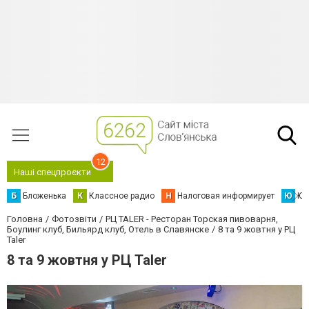
12
Наші спецпроєкти
Б
Бложенька
К
Классное радио
Н
Налоговая информирует
Ю
Юс
Головна
Фотозвіти
РЦ TALER - Ресторан Торская пивоварня,
Боулинг клуб, Бильярд клуб, Отель в Славянске
8 та 9 жовтня у РЦ
Taler
8 та 9 жовтня у РЦ Taler