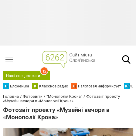
12
Наші спецпроєкти
Б
Бложенька
К
Классное радио
Н
Налоговая информирует
Ю
Юс
Головна
Фотозвіти
"Монополія Крона"
Фотозвіт проекту
«Музейні вечори в «Монополії Крона»
Фотозвіт проекту «Музейні вечори в
«Монополії Крона»