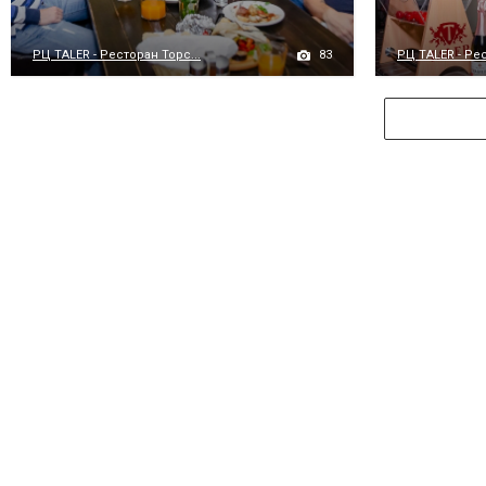
83
РЦ TALER - Ресторан Торс...
РЦ TALER - Рес