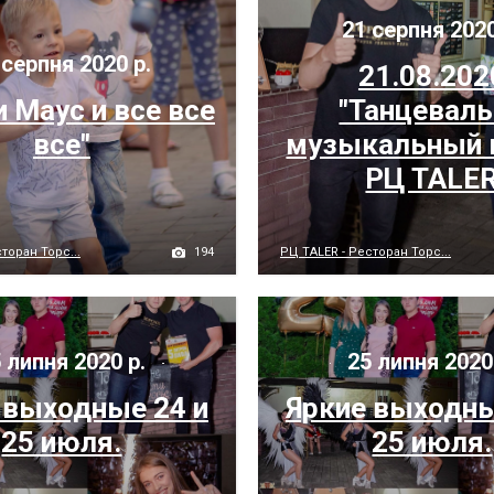
21 серпня 2020
серпня 2020 р.
21.08.202
 Маус и все все
"Танцевал
все"
музыкальный 
РЦ TALE
194
торан Торс...
РЦ TALER - Ресторан Торс...
 липня 2020 р.
25 липня 2020
 выходные 24 и
Яркие выходны
25 июля.
25 июля.