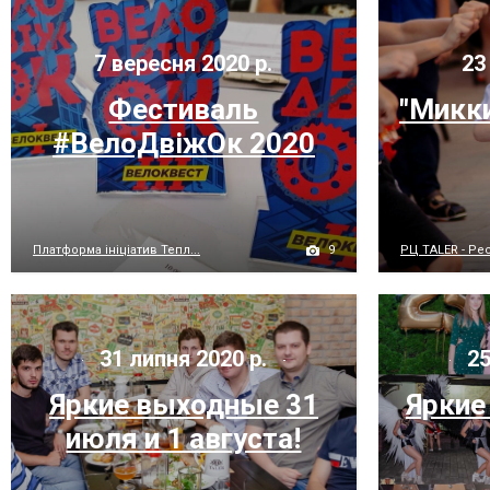
7 вересня 2020 р.
23 
Фестиваль
"Микки
#ВелоДвіжОк 2020
9
Платформа ініціатив Тепл...
РЦ TALER - Рес
31 липня 2020 р.
25
Яркие выходные 31
Яркие
июля и 1 августа!