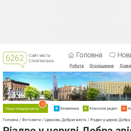
Головна
Нов
Робота
Оголошення
Дові
12
Б
Бложенька
К
Классное радио
Н
Н
Наші спецпроєкти
Головна
Фотозвіти
Церковь Добрая весть
Різдво у церкві Добра