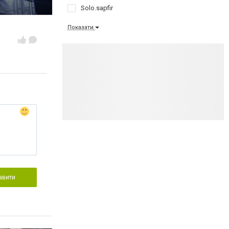
Solo.sapfir
Показати
авити