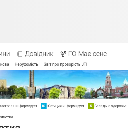
ини
Довідник
ГО Має сенс
дкова
Нерухомість
Звіт про прозорість JTI
алоговая информирует
Ю
Юстиция информирует
Б
Беседы о здоровье
 звістка