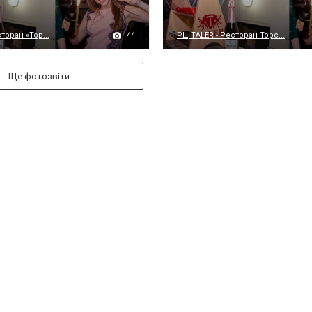
44
торан «Тор...
РЦ TALER - Ресторан Торс...
Ще фотозвіти