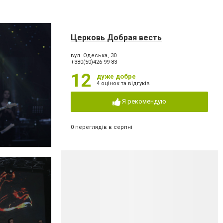
Церковь Добрая весть
вул. Одеська, 30
+380(50)426-99-83
12
дуже добре
4 оцінок та відгуків
Я рекомендую
0 переглядів в серпні