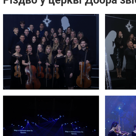
Різдво у церкві Добра зв