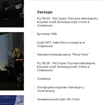
Заклади
РЦ TALER - Ресторан «Торская пивоварня»,
Боулинг клуб, Бильярд клуб, Отель в
Славянске
Бутлегер-ПАБ
Клуб ГАРТ, пейнтбол и лазертаг в
Славянске
Лингвистический центр "Prime Time"
РЦ TALER - Ресторан Торская пивоварня,
Боулинг клуб, Бильярд клуб, Отель в
Славянске
Славянск
Платформа ініціатив «Теплиця» у
Слов'янську
Танцевальный клуб «Фо Степ»