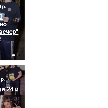
 р.
0
ьно
вечер"
R
81
 р.
е 24 и