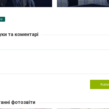
pp
уки та коментарі
Відпр
анні фотозвіти