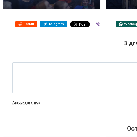
Reddit
Telegram
Viber
WhatsA
Відг
Авторизуватись
Ост