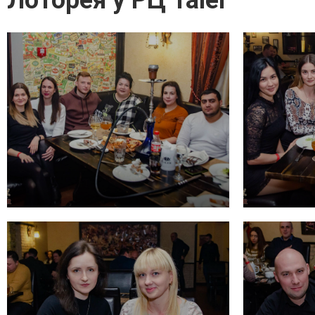
Лоторея у РЦ Taler