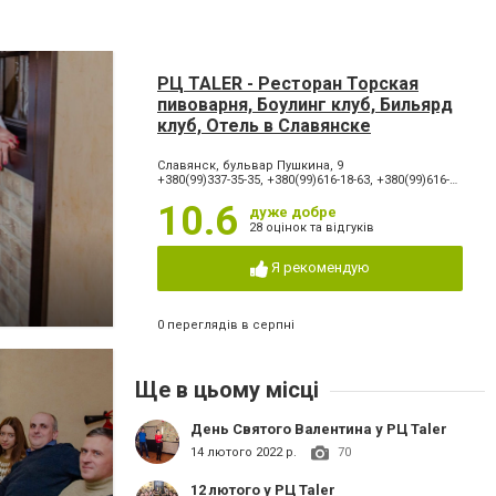
РЦ TALER - Ресторан Торская
пивоварня, Боулинг клуб, Бильярд
клуб, Отель в Славянске
Славянск, бульвар Пушкина, 9
+380(99)337-35-35, +380(99)616-18-63, +380(99)616-18-66, +380(99)334-42-42, +380(66)065-60-90
10.6
дуже добре
28 оцінок та відгуків
Я рекомендую
0 переглядів в серпні
Ще в цьому місці
День Святого Валентина у РЦ Taler
14 лютого 2022 р.
70
12 лютого у РЦ Taler