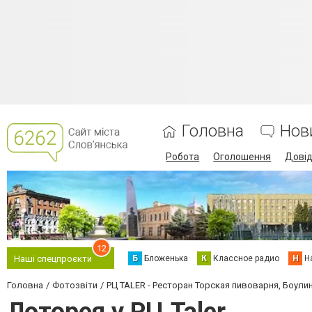
Головна
Нов
Робота
Оголошення
Дові
12
Б
Бложенька
К
Классное радио
Н
Н
Наші спецпроєкти
Головна
Фотозвіти
РЦ TALER - Ресторан Торская пивоварня, Боулин