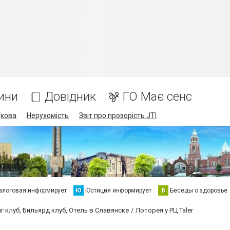
ини
Довідник
ГО Має сенс
дкова
Нерухомість
Звіт про прозорість JTI
алоговая информирует
Ю
Юстиция информирует
Б
Беседы о здоровье
г клуб, Бильярд клуб, Отель в Славянске
Лоторея у РЦ Taler