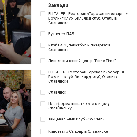
Заклади
РЦ TALER - Ресторан «Торская пивоварня»,
Боулинг клуб, Бильярд клуб, Отель в
Славянске
Бутлегер-ПАБ
Клуб ГАРТ, пейнтбол и лазертаг в
Славянске
Лингвистический центр "Prime Time"
РЦ TALER - Ресторан Торская пивоварня,
Боулинг клуб, Бильярд клуб, Отель в
Славянске
Славянск
Платформа ініціатив «Теплиця» у
Слов'янську
Танцевальный клуб «Фо Степ»
Кинотеатр Сапфир в Славянске