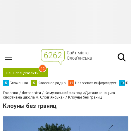
12
Наші спецпроєкти
Б
Бложенька
К
Классное радио
Н
Налоговая информирует
Ю
Юс
Головна
Фотозвіти
Комунальний заклад «Дитячо-юнацька
спортивна школа м. Слов'янська»
Клоуны без границ
Клоуны без границ