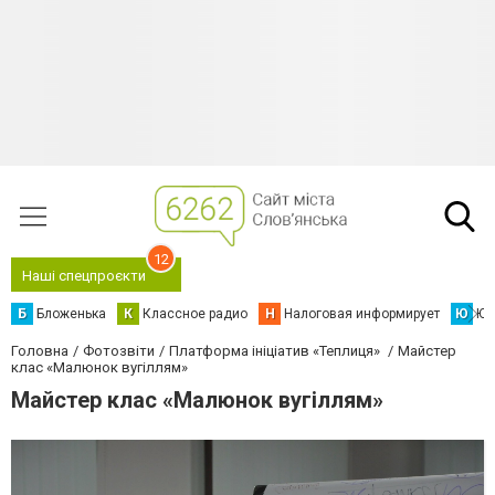
12
Наші спецпроєкти
Б
Бложенька
К
Классное радио
Н
Налоговая информирует
Ю
Юс
Головна
Фотозвіти
Платформа ініціатив «Теплиця»
Майстер
клас «Малюнок вугіллям»
Майстер клас «Малюнок вугіллям»