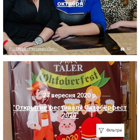
октября
57
РЦ TALER - Ресторан «Тор...
23 вересня 2020 р.
"Открытие фестиваля Октоберфест
2020"
Фільтри