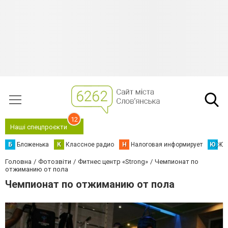
12
Наші спецпроєкти
Б
Бложенька
К
Классное радио
Н
Налоговая информирует
Ю
Юс
Головна
Фотозвіти
Фитнес центр «Strong»
Чемпионат по
отжиманию от пола
Чемпионат по отжиманию от пола