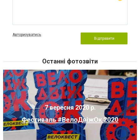
Авторизуватись
Відправити
Останні фотозвіти
7 вересня 2020 р.
Фестиваль #ВелоДвіжОк 2020