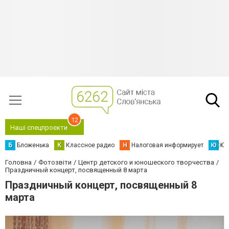
12
Наші спецпроєкти
Б
Бложенька
К
Классное радио
Н
Налоговая информирует
Ю
Юс
Головна
Фотозвіти
Центр детского и юношеского творчества
Праздничный концерт, посвященный 8 марта
Праздничный концерт, посвященный 8
марта