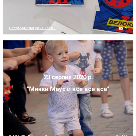
9
Платформа ініціатив Тепл...
23 серпня 2020 р.
"Микки Маус и все все все"