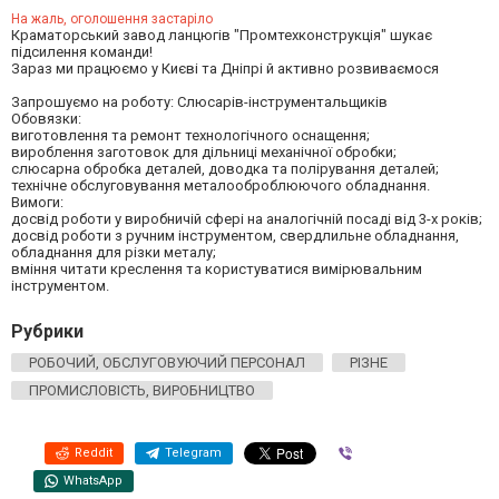
На жаль, оголошення застаріло
Краматорський завод ланцюгів "Промтехконструкція" шукає
підсилення команди!
Зараз ми працюємо у Києві та Дніпрі й активно розвиваємося
Запрошуємо на роботу: Слюсарів-інструментальщиків
Обовязки:
виготовлення та ремонт технологічного оснащення;
вироблення заготовок для дільниці механічної обробки;
слюсарна обробка деталей, доводка та полірування деталей;
технічне обслуговування металооброблюючого обладнання.
Вимоги:
досвід роботи у виробничій сфері на аналогічній посаді від 3-х років;
досвід роботи з ручним інструментом, свердлильне обладнання,
обладнання для різки металу;
вміння читати креслення та користуватися вимірювальним
інструментом.
Рубрики
РОБОЧИЙ, ОБСЛУГОВУЮЧИЙ ПЕРСОНАЛ
РІЗНЕ
ПРОМИСЛОВІСТЬ, ВИРОБНИЦТВО
Reddit
Telegram
Viber
WhatsApp