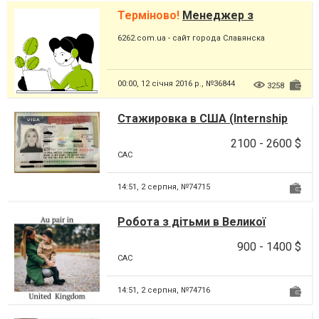
Терміново!
Менеджер з
продажів
6262.com.ua - сайт города Славянска
00:00,
12 січня 2016 р., №36844
3258
Стажировка в США (Internship
USA)
2100 - 2600 $
CAC
14:51,
2 серпня, №74715
Робота з дітьми в Великої
Британії
900 - 1400 $
CAC
14:51,
2 серпня, №74716