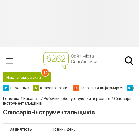
12
Наші спецпроєкти
Б
Бложенька
К
Классное радио
Н
Налоговая информирует
Ю
Юс
Головна
Вакансія
Робочий, обслуговуючий персонал
Слюсарів-
інструментальщиків
Слюсарів-інструментальщиків
Зайнятість
Повний день