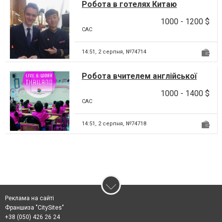
Робота в готелях Китаю
1000 - 1200 $
CAC
14:51,
2 серпня, №74714
Робота вчителем англійської
мови у Таїланді
1000 - 1400 $
CAC
14:51,
2 серпня, №74718
Реклама на сайті
Франшиза "CitySites"
+38 (050) 426 26 24