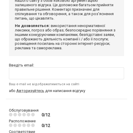
нашого сайту з обов'язковою аргументацією
залишеного відгука. Це допоможе багатьом прийняти
правильне рішення. Коментарі призначені для
спілкування та обговорення, а також для роз'яснення
питань, що цікавлять.
Не дозволяється:
використання ненормативної
лексики, погроз або образ; безпосереднє порівняння з
іншими конкуруючими компаніями; безпідставні заяви,
що ображають діяльність компанії і / або її послуги;
розміщення посилань на сторонні інтернет-ресурси;
реклама та самореклама.
Введіть email:
Ваш e-mail не відображатиметься на сайті
або
Авторизуйтесь
для написання відгуку
Обслуговування
0/12
Расположение
0/12
Соответствие