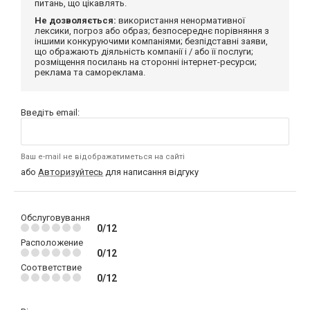
питань, що цікавлять.
Не дозволяється:
використання ненормативної
лексики, погроз або образ; безпосереднє порівняння з
іншими конкуруючими компаніями; безпідставні заяви,
що ображають діяльність компанії і / або її послуги;
розміщення посилань на сторонні інтернет-ресурси;
реклама та самореклама.
Введіть email:
Ваш e-mail не відображатиметься на сайті
або
Авторизуйтесь
для написання відгуку
Обслуговування
0/12
Расположение
0/12
Соответствие
0/12