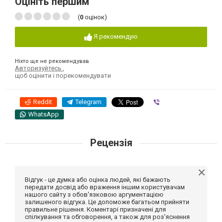
Оцініть першим
(
0
оцінок)
Я рекомендую
Ніхто ще не рекомендував
Авторизуйтесь
,
щоб оцінити і порекомендувати
Reddit
Telegram
Viber
WhatsApp
Рецензія
Відгук - це думка або оцінка людей, які бажають
передати досвід або враження іншим користувачам
нашого сайту з обов'язковою аргументацією
залишеного відгука. Це допоможе багатьом прийняти
правильне рішення. Коментарі призначені для
спілкування та обговорення, а також для роз'яснення