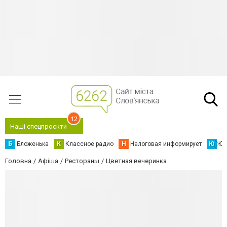
12
Наші спецпроєкти
Б
Бложенька
К
Классное радио
Н
Налоговая информирует
Ю
Юс
Головна
Афіша
Рестораны
Цветная вечеринка