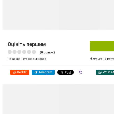
Оцініть першим
(
0
оцінок)
Ніхто ще не рек
Поки ще ніхто не оцінював
Reddit
Telegram
Viber
Whats