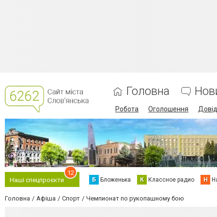
Головна
Нов
Робота
Оголошення
Дові
12
Б
Бложенька
К
Классное радио
Н
Н
Наші спецпроєкти
Головна
Афіша
Спорт
Чемпионат по рукопашному бою