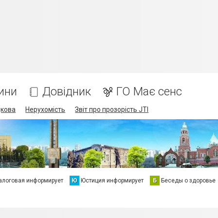
ини
Довідник
ГО Має сенс
дкова
Нерухомість
Звіт про прозорість JTI
алоговая информирует
Ю
Юстиция информирует
Б
Беседы о здоровье