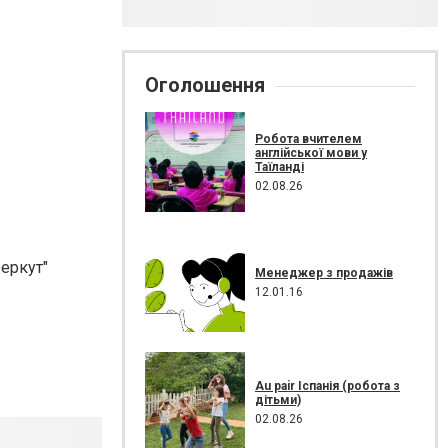
Оголошення
Робота вчителем
англійської мови у
Таїланді
02.08.26
еркут"
Менеджер з продажів
12.01.16
Au pair Іспанія (робота з
дітьми)
02.08.26