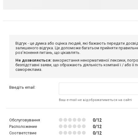
Відгук - це думка або оцінка людей, які бажають передати дос
залишеного відгука. Це допоможе багатьом прийняти правильне 
роз'яснення питань, що цікавлять.
Не дозволяється:
використання ненормативної лексики, погро
безпідставні заяви, що ображають діяльність компанії і / або її
самореклама.
Введіть email:
Ваш e-mail не відображатиметься на сайті
Обслуговування
0/12
Расположение
0/12
Соответствие
0/12