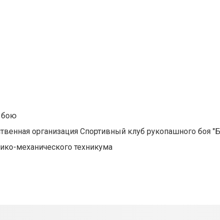
 бою
ственная организация Спортивный клуб рукопашного боя "Б
мико-механического техникума