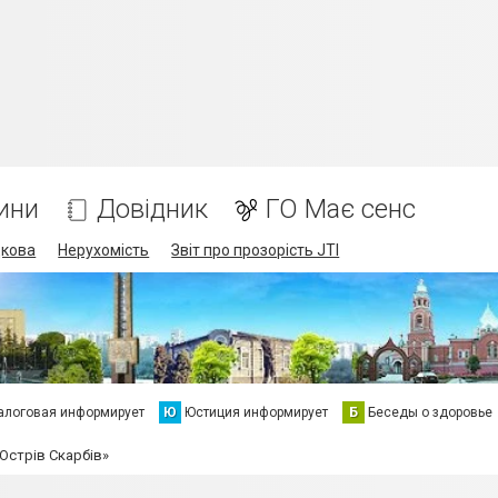
ини
Довідник
ГО Має сенс
дкова
Нерухомість
Звіт про прозорість JTI
алоговая информирует
Ю
Юстиция информирует
Б
Беседы о здоровье
Острів Скарбів»