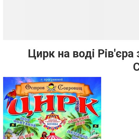
Цирк на воді Рів'єр
С