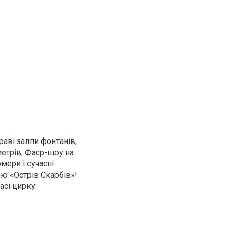
раві залпи фонтанів,
етрів, Фаєр-шоу на
омери і сучасні
ою «Острів Скарбів»!
сі цирку: