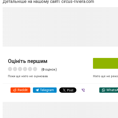
Детальніше на нашому сайті: circus-riviera.com
Оцініть першим
(
0
оцінок)
Ніхто ще не рек
Поки ще ніхто не оцінював
Reddit
Telegram
Viber
Whats