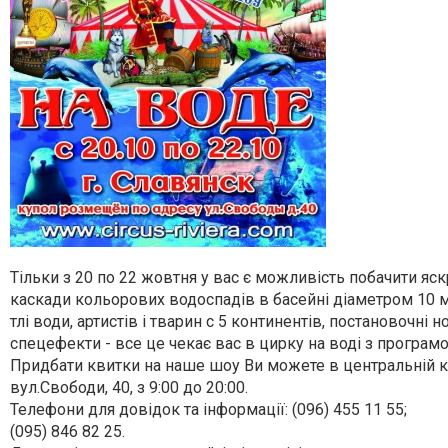
Тільки з 20 по 22 жовтня у вас є можливість побачити яск
каскади кольорових водоспадів в басейні діаметром 10 м
тлі води, артистів і тварин c 5 континентів, постановочні н
спецефекти - все це чекає вас в цирку на воді з програм
Придбати квитки на наше шоу Ви можете в центральній ка
вул.Свободи, 40, з 9:00 до 20:00.
Телефони для довідок та інформації: (096) 455 11 55;
(095) 846 82 25.