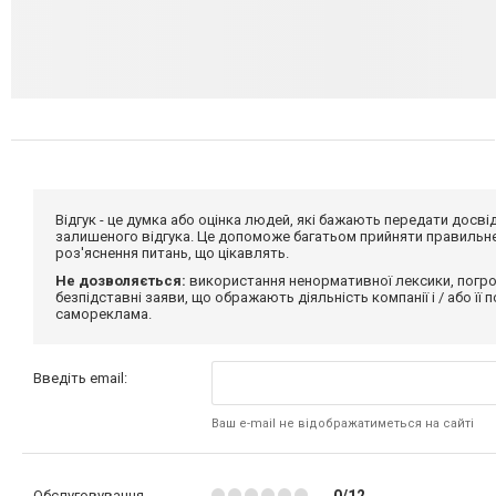
Відгук - це думка або оцінка людей, які бажають передати дос
залишеного відгука. Це допоможе багатьом прийняти правильне 
роз'яснення питань, що цікавлять.
Не дозволяється:
використання ненормативної лексики, погро
безпідставні заяви, що ображають діяльність компанії і / або її
самореклама.
Введіть email:
Ваш e-mail не відображатиметься на сайті
Обслуговування