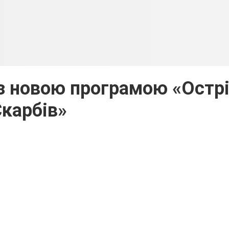
а з новою програмою «Остр
карбів»