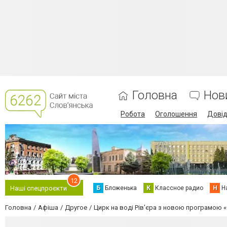
Головна
Нов
Робота
Оголошення
Дові
12
Б
Бложенька
К
Классное радио
Н
Н
Наші спецпроєкти
Головна
Афіша
Другое
Цирк на воді Рів'єра з новою програмою «