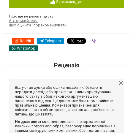
Я рекомендую
Ніхто ще не рекомендував
Авторизуйтесь
,
щоб оцінити і порекомендувати
Reddit
Telegram
Viber
WhatsApp
Рецензія
Відгук - це думка або оцінка людей, які бажають
передати досвід або враження іншим користувачам
нашого сайту з обов'язковою аргументацією
залишеного відгука. Це допоможе багатьом прийняти
правильне рішення. Коментарі призначені для
спілкування та обговорення, а також для роз'яснення
питань, що цікавлять.
Не дозволяється:
використання ненормативної
лексики, погроз або образ; безпосереднє порівняння з
іншими конкуруючими компаніями; безпідставні заяви,