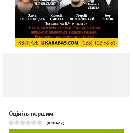
Оцініть першим
(
0
оцінок)