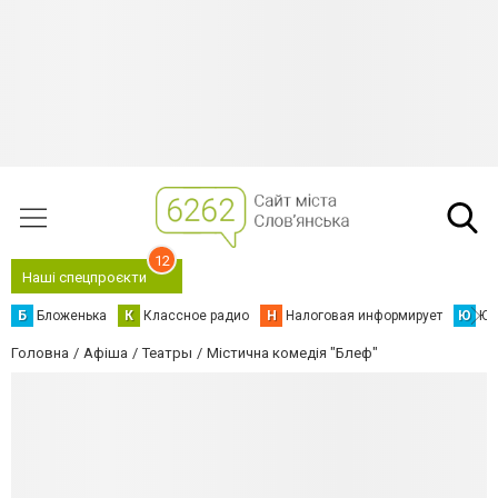
12
Наші спецпроєкти
Б
Бложенька
К
Классное радио
Н
Налоговая информирует
Ю
Юс
Головна
Афіша
Театры
Містична комедія "Блеф"