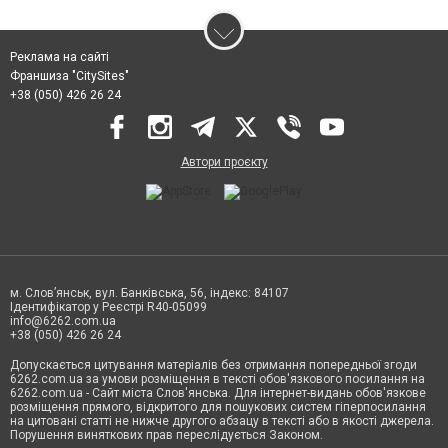
Реклама на сайті
Франшиза "CitySites"
+38 (050) 426 26 24
Автори проєкту
м. Слов’янськ, вул. Банківська, 56, індекс: 84107
Ідентифікатор у Реєстрі R40-05099
info@6262.com.ua
+38 (050) 426 26 24
Допускається цитування матеріалів без отримання попередньої згоди
6262.com.ua за умови розміщення в тексті обов'язкового посилання на
6262.com.ua - Сайт міста Слов'янська. Для інтернет-видань обов'язкове
розміщення прямого, відкритого для пошукових систем гіперпосилання
на цитовані статті не нижче другого абзацу в тексті або в якості джерела.
Порушення виняткових прав переслідується Законом.