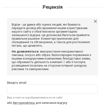
Рецензія
Відгук - це думка або оцінка людей, які бажають
передати досвід або враження іншим користувачам
нашого сайту з обов'язковою аргументацією
залишеного відгука. Це допоможе багатьом прийняти
правильне рішення. Коментарі призначені для
спілкування та обговорення, а також для роз'яснення
питань, що цікавлять.
Не дозволяється:
використання ненормативної
лексики, погроз або образ; безпосереднє порівняння з
іншими конкуруючими компаніями; безпідставні заяви,
що ображають діяльність компанії і / або її послуги;
розміщення посилань на сторонні інтернет-ресурси;
реклама та самореклама.
Введіть email:
Ваш e-mail не відображатиметься на сайті
або
Авторизуйтесь
для написання відгуку