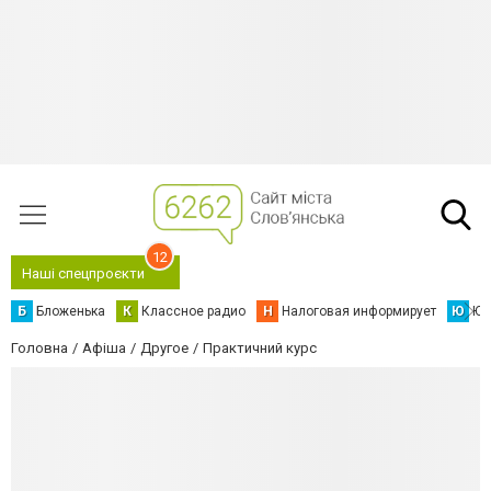
12
Наші спецпроєкти
Б
Бложенька
К
Классное радио
Н
Налоговая информирует
Ю
Юс
Головна
Афіша
Другое
Практичний курс